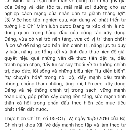
Chí Minh "là tài sản tinh thần vô cùng to lớn và quý giá
của Đảng và dân tộc ta, mãi mãi soi đường cho sự
nghiệp cách mạng của nhân dân ta giành thắng lợi".
[3]
Việc học tập, nghiên cứu, vận dụng và phát triển tư
tưởng Hồ Chí Minh luôn được Đảng ta xác định là nội
dung quan trọng hàng đầu của công tác xây dựng
Đảng, vừa có vai trò nền tảng, vừa có vị trí then chốt;
là cơ sở để nâng cao bản lĩnh chính trị, năng lực tư duy
lý luận, năng lực tổng kết và lãnh đạo thực hiện để giải
quyết hiệu quả những vấn đề thực tiễn đặt ra, đấu
tranh ngăn chặn, đẩy lùi sự suy thoái về tư tưởng chính
trị, đạo đức, lối sống và những biểu hiện "tự diễn biến",
"tự chuyển hóa" trong nội bộ, đẩy mạnh đấu tranh
phòng, chống tham nhũng, lãng phí, tiêu cực, xây dựng
Đảng và hệ thống chính trị trong sạch, vững mạnh
toàn diện, góp phần xây dựng nền tảng, sức mạnh tinh
thần xã hội trong phấn đấu thực hiện các mục tiêu
phát triển đất nước.
Thực hiện Chỉ thị số 05-CT/TW, ngày 15/5/2016 của Bộ
Chính trị khóa XII "Về đẩy mạnh học tập và làm theo tư