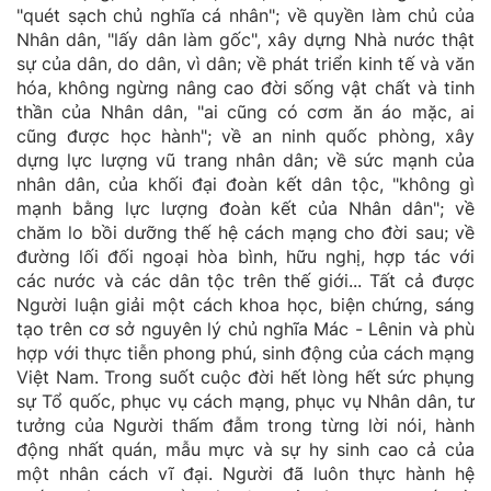
"quét sạch chủ nghĩa cá nhân"; về quyền làm chủ của
Nhân dân, "lấy dân làm gốc", xây dựng Nhà nước thật
sự của dân, do dân, vì dân; về phát triển kinh tế và văn
hóa, không ngừng nâng cao đời sống vật chất và tinh
thần của Nhân dân, "ai cũng có cơm ăn áo mặc, ai
cũng được học hành"; về an ninh quốc phòng, xây
dựng lực lượng vũ trang nhân dân; về sức mạnh của
nhân dân, của khối đại đoàn kết dân tộc, "không gì
mạnh bằng lực lượng đoàn kết của Nhân dân"; về
chăm lo bồi dưỡng thế hệ cách mạng cho đời sau; về
đường lối đối ngoại hòa bình, hữu nghị, hợp tác với
các nước và các dân tộc trên thế giới... Tất cả được
Người luận giải một cách khoa học, biện chứng, sáng
tạo trên cơ sở nguyên lý chủ nghĩa Mác - Lênin và phù
hợp với thực tiễn phong phú, sinh động của cách mạng
Việt Nam. Trong suốt cuộc đời hết lòng hết sức phụng
sự Tổ quốc, phục vụ cách mạng, phục vụ Nhân dân, tư
tưởng của Người thấm đẫm trong từng lời nói, hành
động nhất quán, mẫu mực và sự hy sinh cao cả của
một nhân cách vĩ đại. Người đã luôn thực hành hệ