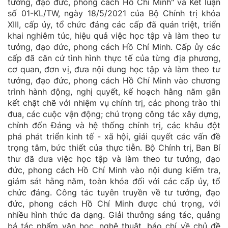
tưởng, đạo đức, phong cách Hồ Chí Minh" và Kết luận
số 01-KL/TW, ngày 18/5/2021 của Bộ Chính trị khóa
XIII, cấp ủy, tổ chức đảng các cấp đã quán triệt, triển
khai nghiêm túc, hiệu quả việc học tập và làm theo tư
tưởng, đạo đức, phong cách Hồ Chí Minh. Cấp ủy các
cấp đã căn cứ tình hình thực tế của từng địa phương,
cơ quan, đơn vị, đưa nội dung học tập và làm theo tư
tưởng, đạo đức, phong cách Hồ Chí Minh vào chương
trình hành động, nghị quyết, kế hoạch hằng năm gắn
kết chặt chẽ với nhiệm vụ chính trị, các phong trào thi
đua, các cuộc vận động; chú trọng công tác xây dựng,
chỉnh đốn Đảng và hệ thống chính trị, các khâu đột
phá phát triển kinh tế - xã hội, giải quyết các vấn đề
trọng tâm, bức thiết của thực tiễn. Bộ Chính trị, Ban Bí
thư đã đưa việc học tập và làm theo tư tưởng, đạo
đức, phong cách Hồ Chí Minh vào nội dung kiểm tra,
giám sát hằng năm, toàn khóa đối với các cấp ủy, tổ
chức đảng. Công tác tuyên truyền về tư tưởng, đạo
đức, phong cách Hồ Chí Minh được chú trọng, với
nhiều hình thức đa dạng. Giải thưởng sáng tác, quảng
bá tác phẩm văn học, nghệ thuật, báo chí về chủ đề