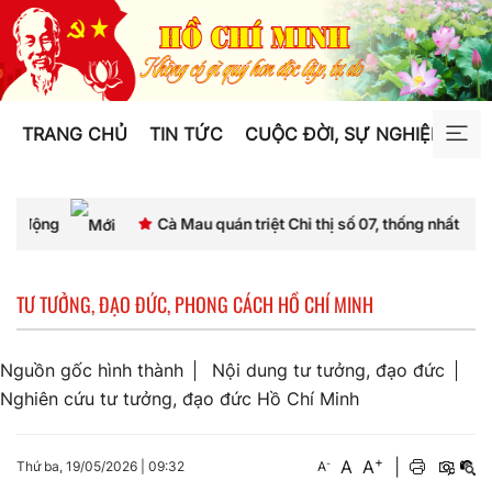
TRANG CHỦ
TIN TỨC
CUỘC ĐỜI, SỰ NGHIỆP
TƯ
Cà Mau quán triệt Chỉ thị số 07, thống nhất nhận thức và hành độ
TƯ TƯỞNG, ĐẠO ĐỨC, PHONG CÁCH HỒ CHÍ MINH
Nguồn gốc hình thành
Nội dung tư tưởng, đạo đức
Nghiên cứu tư tưởng, đạo đức Hồ Chí Minh
+
A
A
|
-
Thứ ba, 19/05/2026
|
09:32
A