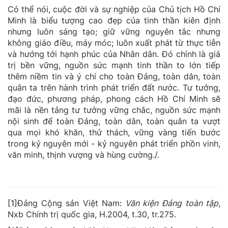
Có thể nói, cuộc đời và sự nghiệp của Chủ tịch Hồ Chí
Minh là biểu tượng cao đẹp của tinh thần kiên định
nhưng luôn sáng tạo; giữ vững nguyên tắc nhưng
không giáo điều, máy móc; luôn xuất phát từ thực tiễn
và hướng tới hạnh phúc của Nhân dân. Đó chính là giá
trị bền vững, nguồn sức mạnh tinh thần to lớn tiếp
thêm niềm tin và ý chí cho toàn Đảng, toàn dân, toàn
quân ta trên hành trình phát triển đất nước. Tư tưởng,
đạo đức, phương pháp, phong cách Hồ Chí Minh sẽ
mãi là nền tảng tư tưởng vững chắc, nguồn sức mạnh
nội sinh để toàn Đảng, toàn dân, toàn quân ta vượt
qua mọi khó khăn, thử thách, vững vàng tiến bước
trong kỷ nguyên mới - kỷ nguyên phát triển phồn vinh,
văn minh, thịnh vượng và hùng cường./.
[1
]
Đảng Cộng sản Việt Nam:
Văn kiện Đảng
t
oàn tập
,
Nxb Chính trị quốc gia, H.2004, t.30, tr.275.