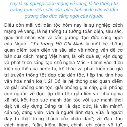
nay là sự nghiệp cách mạng vẻ vang, là hệ thống tư
tưởng toàn diện, sâu sắc, giàu tính nhân văn và tấm
gương đạo đức sáng ngời của Người.
Điều còn mãi với dân tộc hôm nay là sự nghiệp cách
mạng vẻ vang, là hệ thống tư tưởng toàn diện, sâu sắc,
giàu tính nhân văn và tấm gương đạo đức sáng ngời
của Người. "
Tư tưởng Hồ Chí Minh
là một hệ thống
quan điểm toàn diện và sâu sắc về những vấn đề cơ
bản của cách mạng Việt Nam, là kết quả sự vận dụng
và phát triển sáng tạo chủ nghĩa Mác - Lênin vào điều
kiện cụ thể của nước ta, kế thừa và phát triển các giá
trị truyền thống tốt đẹp của dân tộc, tiếp thu tinh hoa
văn hóa nhân loại".
[2]
Đó là hệ thống các quan điểm
về giải phóng dân tộc, giải phóng giai cấp, giải phóng
con người; về độc lập dân tộc gắn liền với chủ nghĩa
xã hội, kết hợp sức mạnh dân tộc với sức mạnh thời
đại; về xây dựng Đảng ta "là đạo đức, là văn minh",
cán bộ, đảng viên "vừa là người lãnh đạo, vừa là người
đày tớ thật trung thành của nhân dân"; về đạo đức
cách mạng, "cần, kiệm, liêm, chính, chí công vô tư",