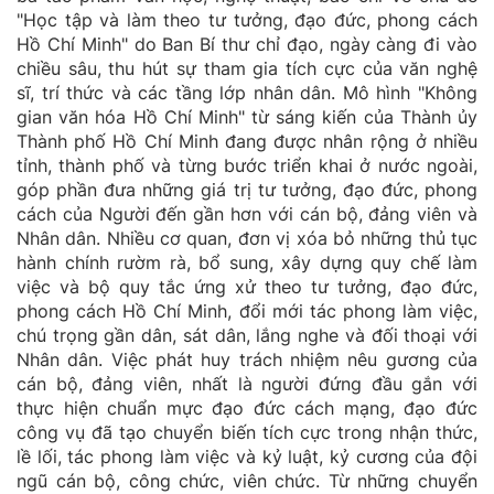
"Học tập và làm theo tư tưởng, đạo đức, phong cách
Hồ Chí Minh" do Ban Bí thư chỉ đạo, ngày càng đi vào
chiều sâu, thu hút sự tham gia tích cực của văn nghệ
sĩ, trí thức và các tầng lớp nhân dân. Mô hình "Không
gian văn hóa Hồ Chí Minh" từ sáng kiến của Thành ủy
Thành phố Hồ Chí Minh đang được nhân rộng ở nhiều
tỉnh, thành phố và từng bước triển khai ở nước ngoài,
góp phần đưa những giá trị tư tưởng, đạo đức, phong
cách của Người đến gần hơn với cán bộ, đảng viên và
Nhân dân. Nhiều cơ quan, đơn vị xóa bỏ những thủ tục
hành chính rườm rà, bổ sung, xây dựng quy chế làm
việc và bộ quy tắc ứng xử theo tư tưởng, đạo đức,
phong cách Hồ Chí Minh, đổi mới tác phong làm việc,
chú trọng gần dân, sát dân, lắng nghe và đối thoại với
Nhân dân. Việc phát huy trách nhiệm nêu gương của
cán bộ, đảng viên, nhất là người đứng đầu gắn với
thực hiện chuẩn mực đạo đức cách mạng, đạo đức
công vụ đã tạo chuyển biến tích cực trong nhận thức,
lề lối, tác phong làm việc và kỷ luật, kỷ cương của đội
ngũ cán bộ, công chức, viên chức. Từ những chuyển