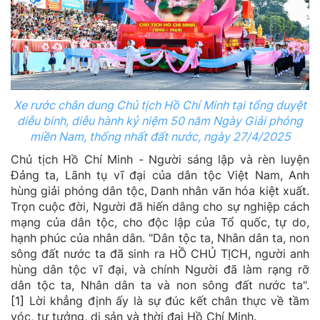
Xe rước chân dung Chủ tịch Hồ Chí Minh tại tổng duyệt
diễu binh, diễu hành kỷ niệm 50 năm Ngày Giải phóng
miền Nam, thống nhất đất nước, ngày 27/4/2025
Chủ tịch Hồ Chí Minh - Người sáng lập và rèn luyện
Đảng ta, Lãnh tụ vĩ đại của dân tộc Việt Nam, Anh
hùng giải phóng dân tộc, Danh nhân văn hóa kiệt xuất.
Trọn cuộc đời, Người đã hiến dâng cho sự nghiệp cách
mạng của dân tộc, cho độc lập của Tổ quốc, tự do,
hạnh phúc của nhân dân. "Dân tộc ta, Nhân dân ta, non
sông đất nước ta đã sinh ra HỒ CHỦ TỊCH, người anh
hùng dân tộc vĩ đại, và chính Người đã làm rạng rỡ
dân tộc ta, Nhân dân ta và non sông đất nước ta".
[1]
Lời khẳng định ấy là sự đúc kết chân thực về tầm
vóc, tư tưởng, di sản và thời đại Hồ Chí Minh.