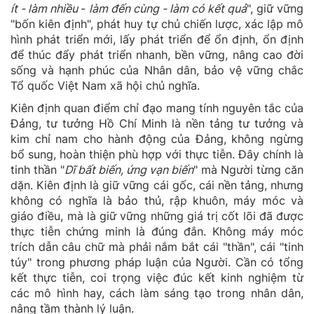
ít
-
làm nhiều
-
làm đến cùng - làm có kết quả
", giữ vững
"bốn kiên định", phát huy tự chủ chiến lược, xác lập mô
hình phát triển mới, lấy phát triển để ổn định, ổn định
để thúc đẩy phát triển nhanh, bền vững, nâng cao đời
sống và hạnh phúc của Nhân dân, bảo vệ vững chắc
Tổ quốc Việt Nam xã hội chủ nghĩa.
Kiên định quan điểm chỉ đạo mang tính nguyên tắc của
Đảng, tư tưởng Hồ Chí Minh là nền tảng tư tưởng và
kim chỉ nam cho hành động của Đảng, không ngừng
bổ sung, hoàn thiện phù hợp với thực tiễn. Đây chính là
tinh thần "
Dĩ bất biến, ứng vạn biến
" mà Người từng căn
dặn. Kiên định là giữ vững cái gốc, cái nền tảng, nhưng
không có nghĩa là bảo thủ, rập khuôn, máy móc và
giáo điều, mà là giữ vững những giá trị cốt lõi đã được
thực tiễn chứng minh là đúng đắn. Không máy móc
trích dẫn câu chữ mà phải nắm bắt cái "thần", cái "tinh
túy" trong phương pháp luận của Người. Cần có tổng
kết thực tiễn, coi trọng việc đúc kết kinh nghiệm từ
các mô hình hay, cách làm sáng tạo trong nhân dân,
nâng tầm thành lý luận.