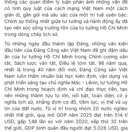
thống các quan điểm lý luận phản ánh những vấn đề
có tính quy luật của cách mạng Việt Nam một cách
giản dị, gần gũi mà sâu sắc của một trí tuệ uyên bác.
Chính sự thống nhất giữa tư tưởng và hành động ấy đã
tạo nên sức sống trường tồn của tư tưởng Hồ Chí Minh
trong dòng chảy lịch sử.
Từ những ngày đầu thành lập Đảng, những văn kiện
đầu tiên của Đảng Cộng sản Việt Nam đã ghi đậm dấu
ấn của tư tưởng Hồ Chí Minh trong Chính cương vắn
tắt, Sách lược vắn tắt, Điều lệ tóm tắt. 96 năm qua,
nhất là trong 40 năm đổi mới, Đảng Cộng sản Việt
Nam luôn thấm nhuần bài học kiên định, vận dụng và
phát triển sáng tạo chủ nghĩa Mác - Lênin, tư tưởng Hồ
Chí Minh trong hoạch định và chỉ đạo thực tiễn, tạo
nên những thành tựu to lớn, nổi bật, toàn diện, có ý
nghĩa lịch sử, khẳng định cơ đồ, tiềm lực, vị thế và uy
tín của đất nước. Từ vị trí trong nhóm 20 nước nghèo
nhất thế giới, quy mô GDP năm 2025 đạt trên 514 tỉ
USD, gấp 1,48 lần so với năm 2020, xếp thứ 32 trên
thế giới, GDP bình quân đầu người đạt 5.026 USD, gia