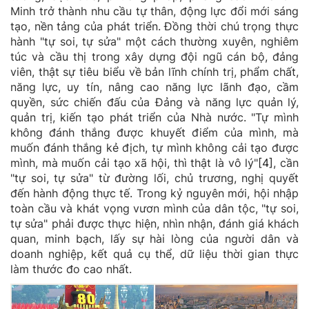
Minh trở thành nhu cầu tự thân, động lực đổi mới sáng
tạo, nền tảng của phát triển. Đồng thời chú trọng thực
hành "tự soi, tự sửa" một cách thường xuyên, nghiêm
túc và cầu thị trong xây dựng đội ngũ cán bộ, đảng
viên, thật sự tiêu biểu về bản lĩnh chính trị, phẩm chất,
năng lực, uy tín, nâng cao năng lực lãnh đạo, cầm
quyền, sức chiến đấu của Đảng và năng lực quản lý,
quản trị, kiến tạo phát triển của Nhà nước. "Tự mình
không đánh thắng được khuyết điểm của mình, mà
muốn đánh thắng kẻ địch, tự mình không cải tạo được
mình, mà muốn cải tạo xã hội, thì thật là vô lý"
[4]
, cần
"tự soi, tự sửa" từ đường lối, chủ trương, nghị quyết
đến hành động thực tế. Trong kỷ nguyên mới, hội nhập
toàn cầu và khát vọng vươn mình của dân tộc, "tự soi,
tự sửa" phải được thực hiện, nhìn nhận, đánh giá khách
quan, minh bạch, lấy sự hài lòng của người dân và
doanh nghiệp, kết quả cụ thể, dữ liệu thời gian thực
làm thước đo cao nhất.