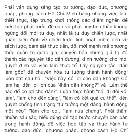
Phải vận dụng sáng tạo tư tưởng, đạo đức, phương
pháp, phong cách Hồ Chí Minh bằng những việc làm
thiết thực, tập trung khơi thông các điểm nghẽn để
kiến tạo phát triển, đề cao và phát huy tinh thần không
ngừng đổi mới tư duy, nhất là tư duy chiến lược, nhất
quán, kiên định về chiến lược, linh hoạt, mềm dẻo về
sách lược, bám sát thực tiễn, đổi mới mạnh mẽ phương
thức quản trị quốc gia; chuyển hóa những giá trị đó
thành các nguyên tắc dẫn đường, định hướng cho mọi
quyết định và việc làm thực tế. Lấy nguyên tắc "dân
làm gốc" để chuyển hóa tư tưởng thành hành động;
luôn đặt câu hỏi: "Việc này có lợi cho dân không? Có
làm hại đến lợi ích của Nhân dân không?" và "Làm thế
nào để có lợi cho dân?". Luôn thực hành "nói đi đôi với
làm", "làm cho đến cùng", "làm có kết quả cụ thể", kiên
quyết chống tình trạng "tư tưởng một đằng, hành động
một nẻo", "làm cho có", "làm nửa chừng". Phải thấm
nhuần sâu sắc, hiểu đúng để tạo bước chuyển căn bản
trong hành động, để việc học tập và thực hành tư
tưởng, đạo đức, phương pháp, phong cách Hồ Chí