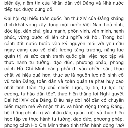
biến ấy, niềm tin của Nhân dân với Đảng và Nhà nước
tiếp tục được củng cố.
Đại hội đại biểu toàn quốc lần thứ XIV của Đảng khẳng
định khát vọng xây dựng một nước Việt Nam hoà bình,
độc lập, dân chủ, giàu mạnh, phồn vinh, văn minh, hạnh
phúc, vững bước đi lên chủ nghĩa xã hội. Trong bối
cảnh đất nước bước vào kỷ nguyên mới với yêu cầu
ngày càng cao về chất lượng tăng trưởng, năng lực
quản trị và sức cạnh tranh quốc gia, việc học tập và
thực hành tư tưởng, đạo đức, phương pháp, phong
cách Hồ Chí Minh càng phải đi vào chiều sâu, thực
chất và hiệu quả hơn, thực sự là nguồn lực nội sinh cổ
vũ toàn Đảng, toàn dân và toàn quân ta phát huy cao
nhất tinh thần "tự chủ chiến lược, tự tin, tự lực, tự
cường, tự hào dân tộc", thực hiện thắng lợi Nghị quyết
Đại hội XIV của Đảng. Điều này đòi hỏi cần có chuyển
biến mạnh mẽ về nhận thức và hành động trong Đảng,
hệ thống chính trị và nhân dân, quán triệt và thực hiện
học tập và thực hành tư tưởng, đạo đức, phương pháp,
phong cách Hồ Chí Minh theo tinh thần hành động "
nói