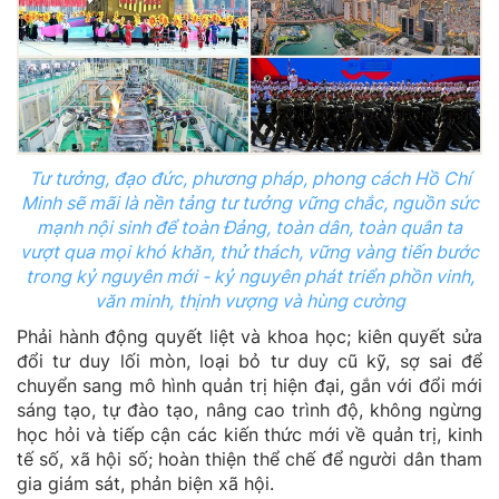
Tư tưởng, đạo đức, phương pháp, phong cách Hồ Chí
Minh sẽ mãi là nền tảng tư tưởng vững chắc, nguồn sức
mạnh nội sinh để toàn Đảng, toàn dân, toàn quân ta
vượt qua mọi khó khăn, thử thách, vững vàng tiến bước
trong kỷ nguyên mới - kỷ nguyên phát triển phồn vinh,
văn minh, thịnh vượng và hùng cường
Phải hành động quyết liệt và khoa học; kiên quyết sửa
đổi tư duy lối mòn, loại bỏ tư duy cũ kỹ, sợ sai để
chuyển sang mô hình quản trị hiện đại, gắn với đổi mới
sáng tạo, tự đào tạo, nâng cao trình độ, không ngừng
học hỏi và tiếp cận các kiến thức mới về quản trị, kinh
tế số, xã hội số; hoàn thiện thể chế để người dân tham
gia giám sát, phản biện xã hội.