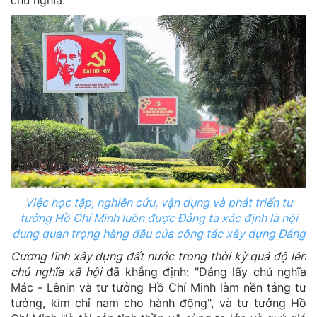
Việc học tập, nghiên cứu, vận dụng và phát triển tư
tưởng Hồ Chí Minh luôn được Đảng ta xác định là nội
dung quan trọng hàng đầu của công tác xây dựng Đảng
Cương lĩnh xây dựng đất nước trong thời kỳ quá độ lên
chủ nghĩa xã hội
đã khẳng định: "Đảng lấy chủ nghĩa
Mác - Lênin và tư tưởng Hồ Chí Minh làm nền tảng tư
tưởng, kim chỉ nam cho hành động", và tư tưởng Hồ