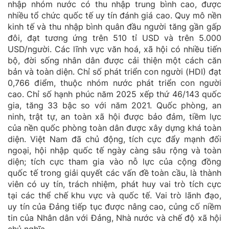
nhập nhóm nước có thu nhập trung bình cao, được
nhiều tổ chức quốc tế uy tín đánh giá cao. Quy mô nền
kinh tế và thu nhập bình quân đầu người tăng gần gấp
đôi, đạt tương ứng trên 510 tỉ USD và trên 5.000
USD/người. Các lĩnh vực văn hoá, xã hội có nhiều tiến
bộ, đời sống nhân dân được cải thiện một cách căn
bản và toàn diện. Chỉ số phát triển con người (HDI) đạt
0,766 điểm, thuộc nhóm nước phát triển con người
cao. Chỉ số hạnh phúc năm 2025 xếp thứ 46/143 quốc
gia, tăng 33 bậc so với năm 2021. Quốc phòng, an
ninh, trật tự, an toàn xã hội được bảo đảm, tiềm lực
của nền quốc phòng toàn dân được xây dựng khá toàn
diện. Việt Nam đã chủ động, tích cực đẩy mạnh đối
ngoại, hội nhập quốc tế ngày càng sâu rộng và toàn
diện; tích cực tham gia vào nỗ lực của cộng đồng
quốc tế trong giải quyết các vấn đề toàn cầu, là thành
viên có uy tín, trách nhiệm, phát huy vai trò tích cực
tại các thể chế khu vực và quốc tế. Vai trò lãnh đạo,
uy tín của Đảng tiếp tục được nâng cao, củng cố niềm
tin của Nhân dân với Đảng, Nhà nước và chế độ xã hội
chủ nghĩa.