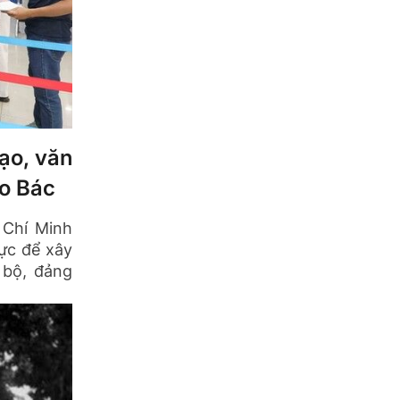
ạo, văn
eo Bác
 Chí Minh
ực để xây
 bộ, đảng