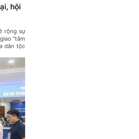
i, hội
ở rộng sự
 giao “tâm
a dân tộc