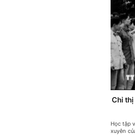
Chỉ th
Học tập v
xuyên của