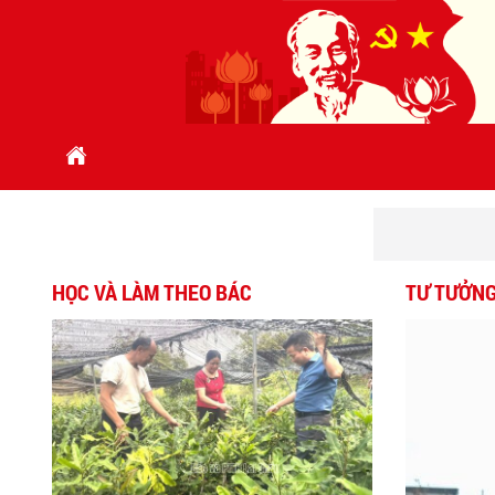
HỌC VÀ LÀM THEO BÁC
TƯ TƯỞNG