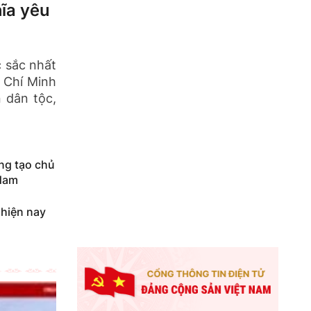
hĩa yêu
c sắc nhất
 Chí Minh
 dân tộc,
ng tạo chủ
 Nam
 hiện nay