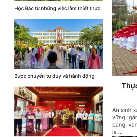
Học Bác từ những việc làm thiết thực
Bước chuyển tư duy và hành động
Thực
An sinh x
vững, gắn
bằng, văn
là ...