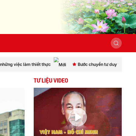
thực
Bước chuyển tư duy và hành động
Cà M
TƯ LIỆU VIDEO