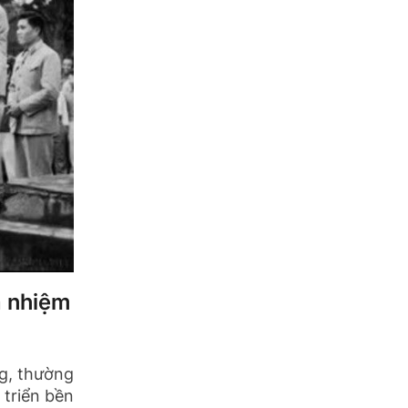
à nhiệm
ng, thường
 triển bền