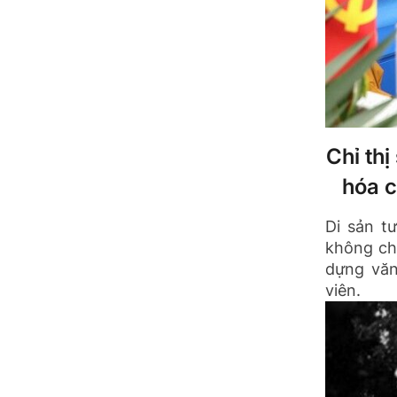
Chỉ th
hóa c
Di sản t
không ch
dựng văn
viên.