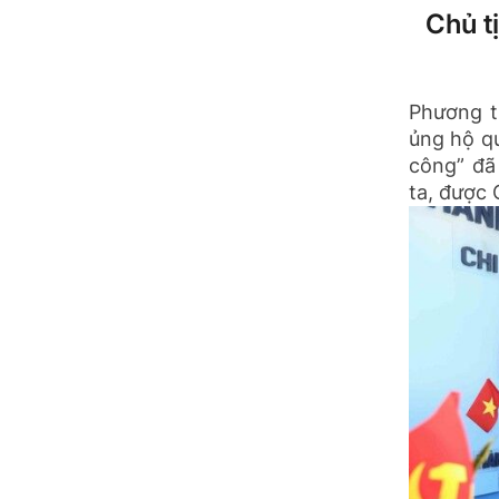
Chủ t
Phương t
ủng hộ qu
công” đã
ta, được C