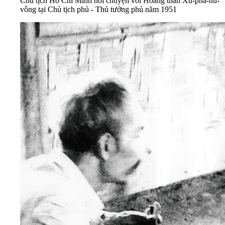
Chủ tịch Hồ Chí Minh nói chuyện với Hoàng thân Xu-pha-nu-
vông tại Chủ tịch phủ - Thủ tướng phủ năm 1951