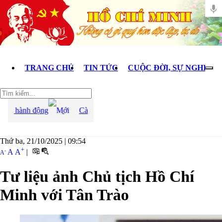
TRANG CHỦ
TIN TỨC
CUỘC ĐỜI, SỰ NGHIỆP
uán triệt Chỉ thị số 07, thống nhất nhận thức và hành động
C
Thứ ba, 21/10/2025
|
09:54
+
-
A
A
|
A
Tư liệu ảnh Chủ tịch Hồ Chí
Minh với Tân Trào