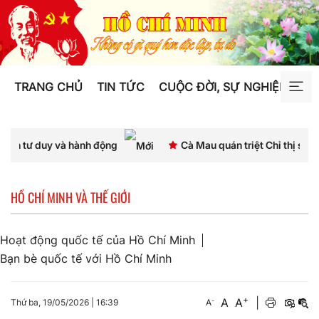
TRANG CHỦ
TIN TỨC
CUỘC ĐỜI, SỰ NGHIỆP
TƯ
y và hành động
Cà Mau quán triệt Chỉ thị số 07, thống 
HỒ CHÍ MINH VÀ THẾ GIỚI
Hoạt động quốc tế của Hồ Chí Minh
Bạn bè quốc tế với Hồ Chí Minh
+
A
A
|
-
Thứ ba, 19/05/2026
|
16:39
A