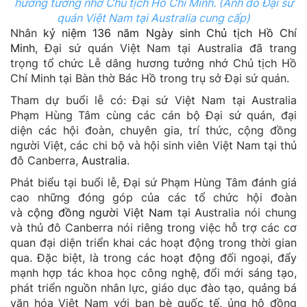
hương tưởng nhớ Chủ tịch Hồ Chí Minh. (Ảnh do Đại sứ
quán Việt Nam tại Australia cung cấp)
Nhân
kỷ niệm 136 năm Ngày sinh Chủ tịch Hồ Chí
Minh
, Đại sứ quán Việt Nam tại Australia đã trang
trọng tổ chức Lễ dâng hương tưởng nhớ Chủ tịch Hồ
Chí Minh tại Bàn thờ Bác Hồ trong trụ sở Đại sứ quán.
Tham dự buổi lễ có: Đại sứ Việt Nam tại Australia
Phạm Hùng Tâm cùng các cán bộ Đại sứ quán, đại
diện các hội đoàn, chuyên gia, trí thức, cộng đồng
người Việt, các chi bộ và hội sinh viên Việt Nam tại thủ
đô Canberra,
Australia
.
Phát biểu tại buổi lễ, Đại sứ Phạm Hùng Tâm đánh giá
cao những đóng góp của các tổ chức hội đoàn
và
cộng đồng người Việt Nam
tại Australia nói chung
và thủ đô Canberra nói riêng trong việc hỗ trợ các cơ
quan đại diện triển khai các hoạt động trong thời gian
qua. Đặc biệt, là trong các hoạt động đối ngoại, đẩy
mạnh hợp tác khoa học công nghệ, đổi mới sáng tạo,
phát triển nguồn nhân lực, giáo dục đào tạo, quảng bá
văn hóa Việt Nam với bạn bè quốc tế, ủng hộ đồng