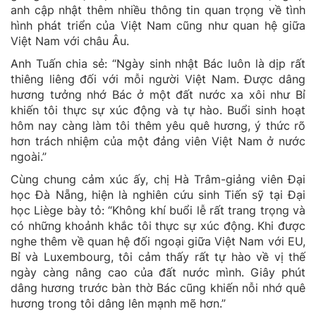
anh cập nhật thêm nhiều thông tin quan trọng về tình
hình phát triển của Việt Nam cũng như quan hệ giữa
Việt Nam với châu Âu.
Anh Tuấn chia sẻ: “Ngày sinh nhật Bác luôn là dịp rất
thiêng liêng đối với mỗi người Việt Nam. Được dâng
hương tưởng nhớ Bác ở một đất nước xa xôi như Bỉ
khiến tôi thực sự xúc động và tự hào. Buổi sinh hoạt
hôm nay càng làm tôi thêm yêu quê hương, ý thức rõ
hơn trách nhiệm của một đảng viên Việt Nam ở nước
ngoài.”
Cùng chung cảm xúc ấy, chị Hà Trâm-giảng viên Đại
học Đà Nẵng, hiện là nghiên cứu sinh Tiến sỹ tại Đại
học Liège bày tỏ: “Không khí buổi lễ rất trang trọng và
có những khoảnh khắc tôi thực sự xúc động. Khi được
nghe thêm về quan hệ đối ngoại giữa Việt Nam với EU,
Bỉ và Luxembourg, tôi cảm thấy rất tự hào về vị thế
ngày càng nâng cao của đất nước mình. Giây phút
dâng hương trước bàn thờ Bác cũng khiến nỗi nhớ quê
hương trong tôi dâng lên mạnh mẽ hơn.”