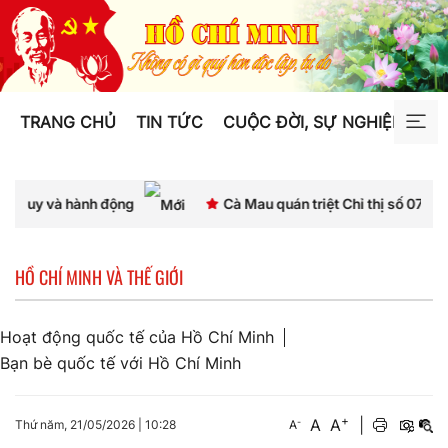
TRANG CHỦ
TIN TỨC
CUỘC ĐỜI, SỰ NGHIỆP
TƯ
hành động
Cà Mau quán triệt Chỉ thị số 07, thống nhất n
HỒ CHÍ MINH VÀ THẾ GIỚI
Hoạt động quốc tế của Hồ Chí Minh
Bạn bè quốc tế với Hồ Chí Minh
+
A
A
|
-
Thứ năm, 21/05/2026
|
10:28
A