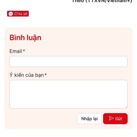
Theo (TTXVN/Vietnam+)
Chia sẻ
Bình luận
Email
*
Ý kiến của bạn
*
Nhập lại
Gửi