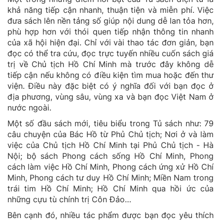
khả năng tiếp cận nhanh, thuận tiện và miễn phí. Việc
đưa sách lên nền tảng số giúp nội dung dễ lan tỏa hơn,
phù hợp hơn với thói quen tiếp nhận thông tin nhanh
của xã hội hiện đại. Chỉ với vài thao tác đơn giản, bạn
đọc có thể tra cứu, đọc trực tuyến nhiều cuốn sách giá
trị về Chủ tịch Hồ Chí Minh mà trước đây không dễ
tiếp cận nếu không có điều kiện tìm mua hoặc đến thư
viện. Điều này đặc biệt có ý nghĩa đối với bạn đọc ở
địa phương, vùng sâu, vùng xa và bạn đọc Việt Nam ở
nước ngoài.
Một số đầu sách mới, tiêu biểu trong Tủ sách như: 79
câu chuyện của Bác Hồ từ Phủ Chủ tịch; Nơi ở và làm
việc của Chủ tịch Hồ Chí Minh tại Phủ Chủ tịch - Hà
Nội; bộ sách Phong cách sống Hồ Chí Minh, Phong
cách làm việc Hồ Chí Minh, Phong cách ứng xử Hồ Chí
Minh, Phong cách tư duy Hồ Chí Minh; Miền Nam trong
trái tim Hồ Chí Minh; Hồ Chí Minh qua hồi ức của
những cựu tù chính trị Côn Đảo…
Bên cạnh đó, nhiều tác phẩm được bạn đọc yêu thích