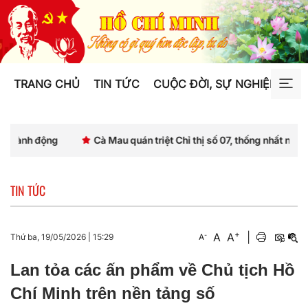
TRANG CHỦ
TIN TỨC
CUỘC ĐỜI, SỰ NGHIỆP
TƯ
Cà Mau quán triệt Chỉ thị số 07, thống nhất nhận thức và hàn
TIN TỨC
+
A
A
|
-
Thứ ba, 19/05/2026
|
15:29
A
Lan tỏa các ấn phẩm về Chủ tịch Hồ
Chí Minh trên nền tảng số