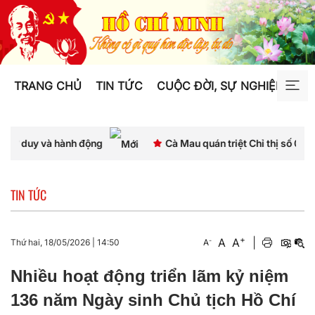
TRANG CHỦ
TIN TỨC
CUỘC ĐỜI, SỰ NGHIỆP
TƯ
à hành động
Cà Mau quán triệt Chỉ thị số 07, thống nhất
TIN TỨC
+
A
A
|
-
Thứ hai, 18/05/2026
|
14:50
A
Nhiều hoạt động triển lãm kỷ niệm
136 năm Ngày sinh Chủ tịch Hồ Chí