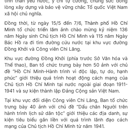
tinh thần yêu nước, ý chí tự cường, chung sức đồng
lòng xây dựng và bảo vệ vững chắc Tổ quốc Việt Nam
xã hội chủ nghĩa.
Đồng thời, từ ngày 15/5 đến 7/6,
Thành phố Hồ Chí
Minh
tổ chức
triển lãm
ảnh chào mừng kỷ niệm 136
năm Ngày sinh Chủ tịch Hồ Chí Minh và 115 năm Ngày
Bác Hồ ra đi tìm đường cứu nước tại khu vực đường
Đồng Khởi và Công viên Chi Lăng.
Khu vực đường Đồng Khởi (phía trước Sở Văn hóa và
Thể thao), Ban tổ chức trưng bày hơn 50 ảnh với chủ
đề “Hồ Chí Minh-Hành trình vì độc lập, tự do, hạnh
phúc” giới thiệu quá trình hoạt động cách mạng của
Chủ tịch Hồ Chí Minh tại nước ngoài giai đoạn 1911-
1941 và sự kiện thành lập Đảng Cộng sản Việt Nam.
Tại khu vực đối diện Công viên Chi Lăng, Ban tổ chức
trưng bày 40 ảnh với chủ đề “Dấu chân Người trên
hành trình lịch sử dân tộc” giới thiệu các địa danh, sự
kiện tiêu biểu gắn liền với quá trình lãnh đạo cách
mạng của Chủ tịch Hồ Chí Minh từ năm 1941.