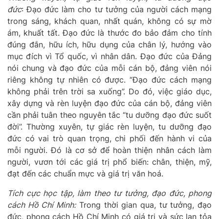
đức
:
Đạo đức làm cho tư tưởng của người cách mạng
trong sáng, khách quan, nhất quán, không có sự mờ
ám, khuất tất. Đạo đức là thước đo bảo đảm cho tính
đúng đắn, hữu ích, hữu dụng của chân lý, hướng vào
mục đích vì Tổ quốc, vì nhân dân. Đạo đức của Đảng
nói chung và đạo đức của mỗi cán bộ, đảng viên nói
riêng không tự nhiên có được. “Đạo đức cách mạng
không phải trên trời sa xuống
”
. Do đó, việc giáo dục,
xây dựng và rèn luyện đạo đức của cán bộ, đảng viên
cần phải tuân theo nguyên tắc “tu dưỡng đạo đức suốt
đời”. Thường xuyên, tự giác rèn luyện, tu dưỡng đạo
đức có vai trò quan trọng, chi phối đến hành vi của
mỗi người. Đó là cơ sở để hoàn thiện nhân cách làm
người, vươn tới các giá trị phổ biến: chân, thiện, mỹ,
đạt đến các chuẩn mực và giá trị văn hoá.
Tích cực học tập, làm theo tư tưởng, đạo đức, phong
cách Hồ Chí Minh:
Trong thời gian qua, tư tưởng, đạo
đức, phong cách Hồ Chí Minh
có giá trị và sức lan tỏa