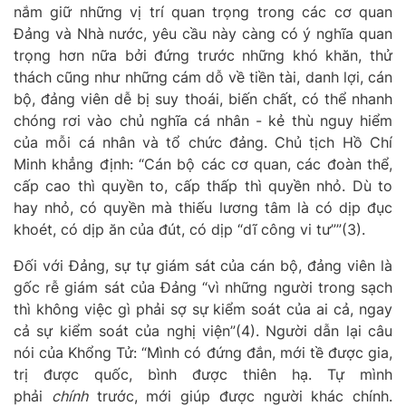
nắm giữ những vị trí quan trọng trong các cơ quan
Đảng và Nhà nước, yêu cầu này càng có ý nghĩa quan
trọng hơn nữa bởi đứng trước
những khó khăn, thử
thách cũng như những cám dỗ về tiền tài, danh lợi, cán
bộ, đảng viên dễ bị suy thoái, biến chất, có thể nhanh
chóng rơi vào chủ nghĩa cá nhân - kẻ thù nguy hiểm
của mỗi cá nhân và tổ chức đảng.
Chủ tịch Hồ Chí
Minh khẳng định:
“
C
án bộ các cơ quan, các đoàn thể,
cấp cao thì quyền to, cấp thấp thì quyền nhỏ. Dù to
hay nhỏ, có quyền mà thiếu lương tâm là có dịp đục
khoét, có dịp ăn của đút, có dịp “dĩ công vi tư””
(3)
.
Đối với Đảng, sự tự giám sát của cán bộ, đảng viên là
gốc rễ giám sát của Đảng “
vì những người trong sạch
thì không việc gì phải sợ sự kiểm soát của ai cả, ngay
cả sự kiểm soát của nghị viện”(4). Người dẫn lại câu
nói của Khổng Tử: “Mình có đứng đắn, mới tề được gia,
trị được quốc, bình được thiên hạ. Tự mình
phải
chính
trước, mới giúp được người khác chính.