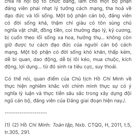
chia rẽ nội bộ tổ chức đảng, làm cho một bộ phận
đảng viên phai nhạt lý tưởng cách mạng, tha hoá về
đạo đức và lối sống.
M
ột bộ phận cán bộ, đảng viên
có đời sống khá, thậm chí giàu có tôn sùng
chủ
nghĩa
vật chất, đồng tiền, coi thường đạo lý, kỷ cương,
bị cuốn theo lối sống xa hoa, hưởng thụ... không còn
giữ được tư cách đạo đức của người cán bộ cách
mạng. Một bộ phận có đời sống khó khăn, thấp kém,
dễ bi quan, dao động, dễ bị lôi kéo, mua chuộc, kích
động, lợi dụng… từ đó sinh ra tiêu cực, suy thoái.
Có thể nói, quan điểm của Chủ tịch Hồ Chí Minh về
thực hiện nghiêm khắc với chính mình thực sự có ý
nghĩa lý luận và thực tiễn sâu sắc trong xây dựng đội
ngũ cán bộ, đảng viên của Đảng giai đoạn hiện nay./.
--------------------
(1) (2) Hồ Chí Minh:
Toàn tập
, Nxb. CTQG, H, 2011, t.5,
tr.305, 291.