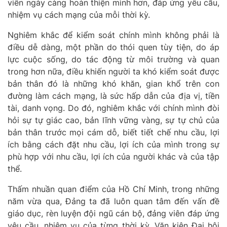
viên ngày càng hoàn thiện mình hơn, đáp ứng yêu cầu,
nhiệm vụ cách mạng của mỗi thời kỳ.
Nghiêm khắc để kiểm soát chính mình không phải là
điều dễ dàng, một phần do thói quen tùy tiện, do áp
lực cuộc sống, do tác động từ môi trường và quan
trong hơn nữa, điều khiến người ta khó kiểm soát được
bản thân đó là những khó khăn, gian khổ trên con
đường làm cách mạng, là sức hấp dẫn của địa vị, tiền
tài, danh vọng. Do đó, nghiêm khắc với chính mình
đòi
hỏi sự t
ự giác cao, bản lĩnh vững vàng, sự tự chủ của
bản thân trước mọi cám dỗ, biết tiết chế nhu cầu, lợi
ích bằng cách đặt nhu cầu, lợi ích của mình trong sự
phù hợp với nhu cầu, lợi ích của người khác và của tập
thể.
Thấm nhuần quan điểm của Hồ Chí Minh, trong những
năm vừa qua, Đảng ta đã luôn quan tâm đến vấn đề
giáo dục, rèn luyện đội ngũ cán bộ, đảng viên đáp ứng
yêu cầu, nhiệm vụ của từng thời kỳ.
Văn kiện Đại hội