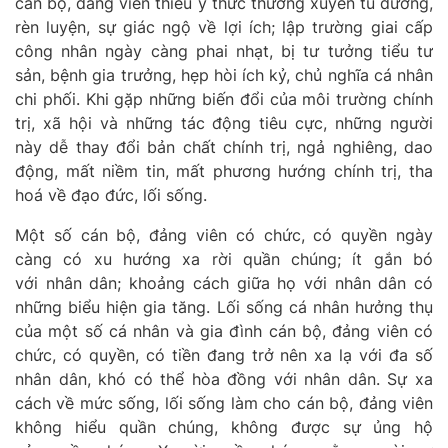
cán bộ, đảng viên thiếu
ý thức
thường xuyên tu dưỡng,
rèn luyện,
sự
giác ngộ về lợi ích
;
lập trường giai cấp
công nhân ngày càng phai nhạt, bị tư tưởng tiểu tư
sản, bệnh gia trưởng, hẹp hòi ích kỷ, chủ nghĩa cá nhân
chi phối. Khi gặp những biến đổi của môi trường chính
trị, xã hội và những tác động tiêu cực,
những người
này
dễ thay đổi bản chất chính trị, ngả nghiêng, dao
động, mất niềm tin, mất phương hướng chính trị, tha
hoá về đạo đức, lối sống.
Một số c
án bộ, đảng viên có chức, có quyền ngày
càng có xu hướng xa rời quần chúng; ít gắn bó
với
nhân dân
; khoảng cách giữa
họ
với nhân dân có
những biểu hiện gia tăng. Lối sống cá nhân hưởng thụ
của một số cá nhân và gia đình cán bộ, đảng viên có
chức, có quyền, có tiền đang trở nên xa lạ với đa số
nhân dân, khó có thể hòa đồng
với nhân dân
. Sự xa
cách về mức sống, lối sống làm cho cán bộ, đảng viên
không hiểu quần chúng, không được sự ủng hộ