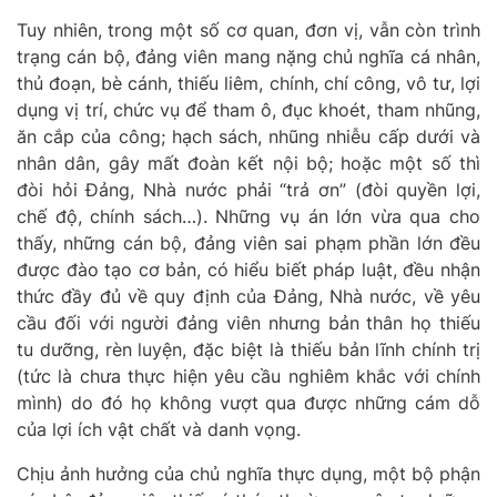
Tuy nhiên, trong một số cơ quan, đơn vị, vẫn còn trình
trạng cán bộ, đảng viên mang nặng chủ nghĩa cá nhân,
thủ đoạn, bè cánh, thiếu liêm, chính, chí công, vô tư, lợi
dụng vị trí, chức vụ để tham ô, đục khoét, tham nhũng,
ăn cắp của công; hạch sách, nhũng nhiễu cấp dưới và
nhân dân, gây mất đoàn kết nội bộ; hoặc một số thì
đòi hỏi Đảng, Nhà nước phải
“
trả ơn
”
(đòi quyền lợi,
chế độ, chính sách…).
Những vụ án lớn vừa qua cho
thấy, những cán bộ, đảng viên sai phạm phần lớn đều
được đào tạo cơ bản, có hiểu biết pháp luật, đều nhận
thức đầy đủ về quy định của Đảng, Nhà nước, về yêu
cầu đối với người đảng viên nhưng
b
ản thân họ thiếu
tu dưỡng, rèn luyện, đặc biệt là thiếu bản lĩnh chính trị
(tức là chưa thực hiện yêu cầu nghiêm khắc với chính
mình) do đó họ không vượt qua được những cám dỗ
của lợi ích vật chất và danh vọng.
Chịu ảnh hưởng của chủ nghĩa thực dụng, một bộ phận