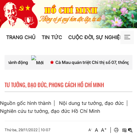
TRANG CHỦ
TIN TỨC
CUỘC ĐỜI, SỰ NGHIỆP
TƯ
Cà Mau quán triệt Chỉ thị số 07, thống nhất nhận thức v
TƯ TƯỞNG, ĐẠO ĐỨC, PHONG CÁCH HỒ CHÍ MINH
Nguồn gốc hình thành
Nội dung tư tưởng, đạo đức
Nghiên cứu tư tưởng, đạo đức Hồ Chí Minh
+
A
A
|
-
Thứ ba, 29/11/2022
|
10:07
A