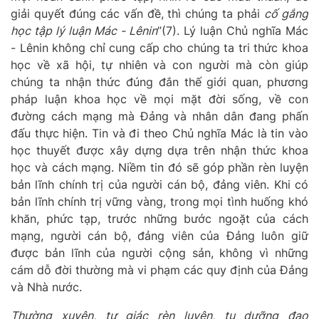
giải quyết đúng các vấn đề, thì chúng ta phải
cố gắng
học tập lý luận Mác - Lênin
”
(7)
.
Lý luận Chủ nghĩa Mác
- Lênin không chỉ cung cấp cho chúng ta tri thức khoa
học về xã hội, tự nhiên và con người mà còn giúp
chúng ta nhận thức đúng đắn thế giới quan, phương
pháp luậ
n
khoa học về mọi mặt đời sống, về con
đường cách mạng mà Đảng và nhân dân đang phấn
đấu thực hiện.
Tin và đi theo Chủ nghĩa Mác là tin vào
học thuyết
được xây dựng dựa trên nhận thức khoa
học và cách mạng
. Niềm tin đó sẽ
góp phần rèn luyện
bản lĩnh
chính trị
của người cán bộ, đảng viên
.
Khi có
bản lĩnh chính trị vững vàng, trong mọi tình huống khó
khăn, phức tạp,
trước những
bước ngoặt của cách
mạng, người cán bộ, đảng viên
của Đảng
luôn giữ
được
bản lĩnh
của người cộng sản
, không vì những
cám dỗ đời thường mà vi phạm các quy định của Đảng
và Nhà nước.
Thường xuyên, tự giác rèn luyện, tu dưỡng đạo