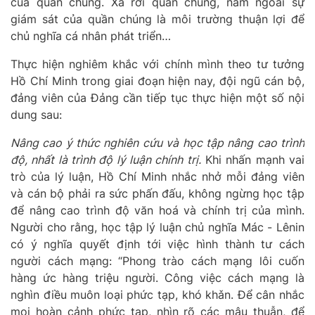
của
quần chúng
. Xa rời quần chúng, nằm ngoài sự
giám sát của quần chúng là
môi trường thuận lợi
để
chủ nghĩa cá nhân phát triển…
Thực hiện nghiêm khắc với chính mình theo tư tưởng
Hồ Chí Minh trong giai đoạn hiện nay, đội ngũ cán bộ,
đảng viên của Đảng cần tiếp tục thực hiện một số nội
dung sau:
Nâng cao ý thức nghiên cứu và học tập nâng cao trình
độ, nhất là trình độ lý luận chính trị.
Khi nhấn mạnh vai
trò của lý luận, Hồ Chí Minh nhắc nhở mỗi đảng viên
và cán bộ phải ra sức phấn đấu, không ngừng học tập
để nâng cao trình độ văn hoá và chính trị của mình.
Người cho rằng, h
ọc tập lý luận chủ nghĩa Mác - Lênin
có ý nghĩa quyết định tới việc hình thành tư cách
người cách mạng
:
“Phong trào cách mạng lôi cuốn
hàng ức hàng triệu người. Công việc cách mạng là
nghìn điều muôn loại phức tạp, khó khǎn. Để cân nhắc
mọi hoàn cảnh phức tạp, nhìn rõ các mâu thuẫn, để