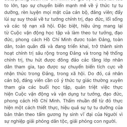
to lớn,
tạo sự chuyển biến mạnh
mẽ
về ý thức
tự
tu
dưỡng, rèn luyện
mọi mặt của cán bộ, đảng viên
; đẩy
lùi sự suy thoái về tư tưởng chính trị, đạo đức, lối sống
và các tệ nạn xã hội. Đặc biệt
,
hiệu ứng mang lại
từ
C
uộc vận động học tập và làm theo tư tưởng, đạo
đức
, phong cách
Hồ Chí Minh
đươc t
oàn Đảng, toàn
dân, toàn quân đã
và đang
triển khai
,
trở thành sinh
hoạt chính trị sâu rộng trong Đảng và trong hệ thống
chính trị, thu hút được đông đảo các tầng lớp nhân
dân tham gia, tạo được sự chuyển biến tích cực về
nhận thức trong Đảng, trong xã hội.
Do đó, cá
nhân
cán bộ, đảng viên cần có ý thức tự giác thường xuyên
tham gia các buổi học tập, quán triệt việc thực
hiện
C
uộc vận động
và vận dụng tư tưởng, đạo đức,
phong cách Hồ Chí Minh. Thấm nhuần để từ đó thực
hiện một cách thiết thực, hiệu quả sự tự tu dưỡng của
bản thân theo tấm gương hy sinh vĩ đại của Người vì
sự nghiệp giải phóng dân tộc, giải phóng con người.