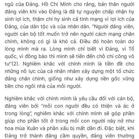
ngũ của Đảng.
Hồ Chí Minh cho rằng, b
ản thân người
đảng viên khi vào Đảng là đã tự nguyện chấp nhận hy
sinh lợi ích, thậm chí hy sinh cả tính mạng vì lợi ích của
Đảng, của dân tộc và của nhân dân.
“
Người đảng viên,
người cán bộ tốt muốn trở nên người cách mạng chân
chính, không có gì là khó cả. Điều đó hoàn toàn do
lòng mình mà ra. Lòng mình chỉ biết vì Đảng, vì Tổ
quốc, vì đồng bào thì mình sẽ tiến đến chỗ chí công vô
tư
”(2)
.
Nghiêm khắc với chính mình
là tiền đề cho
những nỗ lực của cá nhân nhằm xây dựng một tổ chức
đảng chân chính, giống như xây dựng nền gốc vững
bền cho ngôi nhà của mỗi người.
Nghiêm khắc với chính mình là yêu cầu đối với cán bộ,
đảng viên bởi
“mỗi con người đều có thiện và ác ở
trong lòng”,
nghiêm khắc với chính mình sẽ góp phần
giúp
cho phần tốt ở trong mỗi con người nảy nở như
hoa mùa Xuân và phần xấu bị mất dần đi.
Đặc biệt, k
hi
Đảng trở thành đảng cầm quyền, đảng viên thường