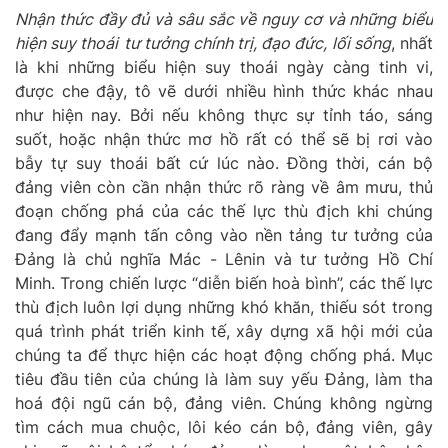
Nhận thức đầy đủ và sâu sắc về nguy cơ và những biểu
hiện suy thoái
tư tưởng chính trị, đạo đức, lối sống
, nhất
là khi những biểu hiện suy thoái ngày càng tinh vi,
được che đậy, tô vẽ dưới nhiều hình thức khác nhau
như hiện nay. Bởi nếu không thực sự tỉnh táo, sáng
suốt, hoặc nhận thức mơ hồ rất có thể sẽ bị rơi vào
bẫy tự suy thoái bất cứ lúc nào. Đồng thời, cán bộ
đảng viên còn cần nhận thức rõ ràng về âm mưu, thủ
đoạn chống phá của các thế lực thù địch khi chúng
đang đẩy mạnh tấn công vào
nền tảng tư tưởng của
Đảng là chủ nghĩa Mác - Lênin và tư tưởng Hồ Chí
Minh.
Trong chiến lược “diễn biến hoà bình”,
các
thế lực
thù địch luôn lợi dụng những khó khăn, thiếu sót trong
quá trình phát triển kinh tế, xây dựng xã hội mới của
chúng ta để thực hiện các hoạt động chống phá. Mục
tiêu đầu tiên của chúng là làm suy yếu Đảng, làm tha
hoá đội ngũ cán bộ, đảng viên.
Chúng
không ngừng
tìm cách mua chuộc, lôi kéo cán bộ, đảng viên, gây