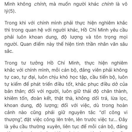
Mình không
chính
, mà muốn người khác
chính
là vô
lý(5).
Trong khi với chính mình phải thực hiện
nghiêm khắc
thì trong quan hệ với người khác, Hồ Chí Minh yêu cầu
phải
luôn khoan dung, độ lượng và tôn trọng mọi
người. Quan điểm này thể hiện tinh thần nhân văn sâu
sắc.
Trong tư tưởng Hồ Chí Minh, thực hiện nghiêm
khắc
với chính mình, mỗi cán bộ, đảng viên phải không
tự cao, tự đại, luôn chịu khó học tập, cầu tiến bộ, luôn
tự kiểm để phát triển điều tốt, khắc phục điều dở của
bản thân; đ
ối với người, luôn giữ thái độ chân thành,
khiêm tốn, đoàn kết, thật thà, không dối trá, lừa lọc,
khoan dung, độ lượng
; đ
ối với việc, dù trong hoàn
cảnh nào cũng phải giữ nguyên tắc “dĩ công vi
thượng”, đặt việc công lên trên, lên trước việc tư
… Đây
là yêu cầu
thường xuyên, liên tục để mỗi cán bộ, đảng