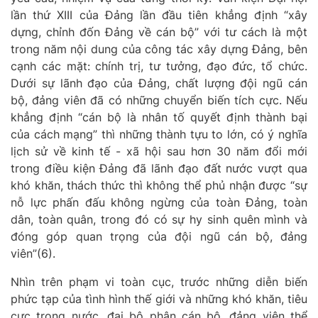
lần thứ XIII của Đảng lần đầu tiên khẳng định “xây
dựng, chỉnh đốn Đảng về cán bộ” với tư cách là một
trong năm nội dung của công tác xây dựng Đảng, bên
cạnh các mặt: chính trị, tư tưởng, đạo đức, tổ chức.
Dưới sự lãnh đạo của Đảng, chất lượng đội ngũ cán
bộ, đảng viên đã có những chuyển biến tích cực. N
ếu
khẳng định “cán bộ là nhân tố quyết định thành bại
của cách mạng” thì những thành tựu to lớn, có ý nghĩa
lịch sử về kinh tế - xã hội sau hơn 30 năm đổi mới
trong điều kiện Đảng đã lãnh đạo đất nước vượt qua
khó khăn, thách thức thì không thể phủ nhận được “sự
nỗ lực phấn đấu không ngừng của toàn Đảng, toàn
dân, toàn quân, trong đó có sự hy sinh quên mình và
đóng góp quan trọng của đội ngũ cán bộ, đảng
viên”(6).
Nhìn trên phạm vi toàn cục, trước những diễn biến
phức tạp của tình hình thế giới và những khó khăn, tiêu
cực trong nước, đại bộ phận cán bộ, đảng viên thể