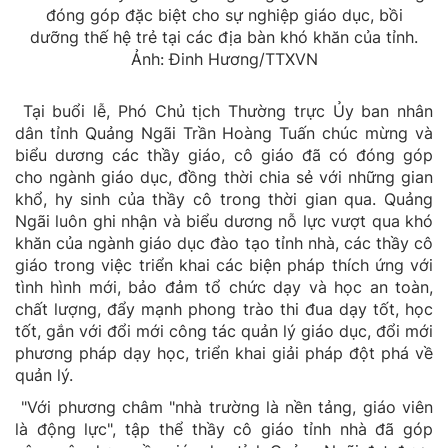
đóng góp đặc biệt cho sự nghiệp giáo dục, bồi
dưỡng thế hệ trẻ tại các địa bàn khó khăn của tỉnh.
Ảnh: Đinh Hương/TTXVN
Tại buổi lễ, Phó Chủ tịch Thường trực Ủy ban nhân
dân tỉnh Quảng Ngãi Trần Hoàng Tuấn chúc mừng và
biểu dương các thầy giáo, cô giáo đã có đóng góp
cho ngành giáo dục, đồng thời chia sẻ với những gian
khổ, hy sinh của thầy cô trong thời gian qua. Quảng
Ngãi luôn ghi nhận và biểu dương nỗ lực vượt qua khó
khăn của ngành giáo dục đào tạo tỉnh nhà, các thầy cô
giáo trong việc triển khai các biện pháp thích ứng với
tình hình mới, bảo đảm tổ chức dạy và học an toàn,
chất lượng, đẩy mạnh phong trào thi đua dạy tốt, học
tốt, gắn với đổi mới công tác quản lý giáo dục, đổi mới
phương pháp dạy học, triển khai giải pháp đột phá về
quản lý.
"Với phương châm "nhà trường là nền tảng, giáo viên
là động lực", tập thể thầy cô giáo tỉnh nhà đã góp