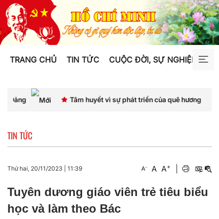
TRANG CHỦ
TIN TỨC
CUỘC ĐỜI, SỰ NGHIỆP
TƯ
Tâm huyết vì sự phát triển của quê hương
"Bốn 
TIN TỨC
+
A
A
|
-
Thứ hai, 20/11/2023
|
11:39
A
Tuyên dương giáo viên trẻ tiêu biểu
học và làm theo Bác