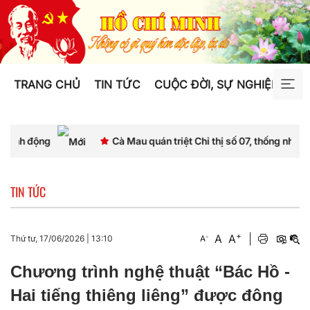
TRANG CHỦ
TIN TỨC
CUỘC ĐỜI, SỰ NGHIỆP
TƯ
g
Cà Mau quán triệt Chỉ thị số 07, thống nhất nhận thức 
TIN TỨC
+
A
A
|
-
Thứ tư, 17/06/2026
|
13:10
A
Chương trình nghệ thuật “Bác Hồ -
Hai tiếng thiêng liêng” được đông