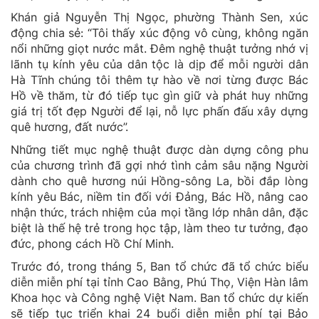
Khán giả Nguyễn Thị Ngọc, phường Thành Sen, xúc
động chia sẻ: “Tôi thấy xúc động vô cùng, không ngăn
nổi những giọt nước mắt. Đêm nghệ thuật tưởng nhớ vị
lãnh tụ kính yêu của dân tộc là dịp để mỗi người dân
Hà Tĩnh chúng tôi thêm tự hào về nơi từng được Bác
Hồ về thăm, từ đó tiếp tục gìn giữ và phát huy những
giá trị tốt đẹp Người để lại, nỗ lực phấn đấu xây dựng
quê hương, đất nước”.
Những tiết mục nghệ thuật được dàn dựng công phu
của chương trình đã gợi nhớ tình cảm sâu nặng Người
dành cho quê hương núi Hồng-sông La, bồi đắp lòng
kính yêu Bác, niềm tin đối với Đảng, Bác Hồ, nâng cao
nhận thức, trách nhiệm của mọi tầng lớp nhân dân, đặc
biệt là thế hệ trẻ trong học tập, làm theo tư tưởng, đạo
đức, phong cách Hồ Chí Minh.
Trước đó, trong tháng 5, Ban tổ chức đã tổ chức biểu
diễn miễn phí tại tỉnh Cao Bằng, Phú Thọ, Viện Hàn lâm
Khoa học và Công nghệ Việt Nam. Ban tổ chức dự kiến
sẽ tiếp tục triển khai 24 buổi diễn miễn phí tại Bảo