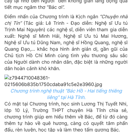
cây lại nhớ đến Người” đến không gian lắng đọng qua
tiết mục ngâm thơ “Bác ơi”.
Điểm nhấn của Chương trình là Kịch ngắn
“Chuyện nhà
chị Tín”
(Tác giả: Lê Trinh - Đạo diễn: Nghệ sĩ Ưu tú
Trịnh Mai Nguyên) các nghệ sĩ, diễn viên tham gia diễn
xuất: Nghệ sĩ Minh Hải, Nghệ sĩ Ưu tú Mai Hương,
Nghệ sĩ Ưu tú Dũng Nam, nghệ sĩ Hồng Quang, nghệ sĩ
Quang Đạo,… khắc họa hình ảnh giản dị, gần gũi của
Chủ tịch Hồ Chí Minh cùng tình yêu thương sâu sắc
của Người dành cho nhân dân, đặc biệt là những người
dân hoàn cảnh khó khăn.
Chương trình nghệ thuật “Bác Hồ - Hai tiếng thiêng
liêng” tại Hà Tĩnh.
Có mặt tại Chương trình, học sinh Lương Thị Tuyết Nhi,
lớp 10 Lý, Trường THPT chuyên Hà Tĩnh chia sẻ,
chương trình giúp em hiểu thêm về Bác, để từ đó càng
thêm tự hào về quê hương, càng có quyết tâm phấn
đấu, rèn luyện, học tập và làm theo tấm gương Bác.