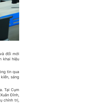
 và đổi mới
n khai hiệu
ông tin qua
 kiến, sáng
ua. Tại Cụm
 Xuân Đỉnh,
 chính trị,