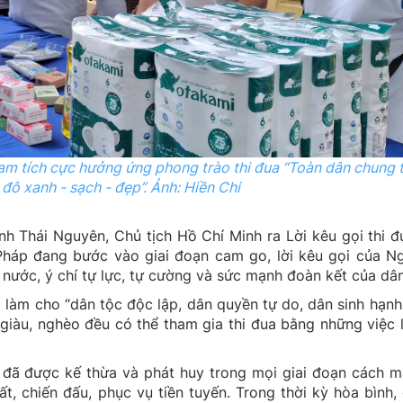
am tích cực hưởng ứng phong trào thi đua “Toàn dân chung 
 đô xanh - sạch - đẹp”.
Ảnh: Hiền Chi
nh Thái Nguyên, Chủ tịch Hồ Chí Minh ra Lời kêu gọi thi đ
háp đang bước vào giai đoạn cam go, lời kêu gọi của Ng
u nước, ý chí tự lực, tự cường và sức mạnh đoàn kết của dân
à làm cho “dân tộc độc lập, dân quyền tự do, dân sinh hạnh
kể giàu, nghèo đều có thể tham gia thi đua bằng những việc 
 đã được kế thừa và phát huy trong mọi giai đoạn cách m
t, chiến đấu, phục vụ tiền tuyến. Trong thời kỳ hòa bình,