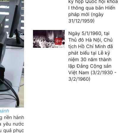
kỳ họp Quốc hội khóa
I thông qua bản Hiến
pháp mới (ngày
31/12/1959)
Ngày 5/1/1960, tại
Thủ đô Hà Nội, Chủ
tịch Hồ Chí Minh đã
phát biểu tại Lễ kỷ
niệm 30 năm thành
lập Đảng Cộng sản
Việt Nam (3/2/1930 -
3/2/1960)
hánh
ng nền hành
ua yêu nước
ệu quả phục