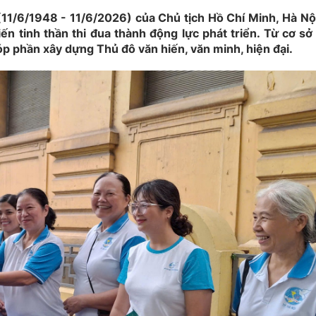
(11/6/1948 - 11/6/2026) của Chủ tịch Hồ Chí Minh, Hà Nộ
ến tinh thần thi đua thành động lực phát triển. Từ cơ s
góp phần xây dựng Thủ đô văn hiến, văn minh, hiện đại.