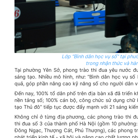
Lớp “Bình dân học vụ số” tại phư
trong nhận thức và hà
Tại phường Yên Sở, phong trào thi đua yêu nước đượ
sáng tạo. Nhiều mô hình, như: “Bình dân học vụ số 
quả, góp phần nâng cao kỹ năng số cho người dân và
Đến nay, 100% tổ dân phố trên địa bàn xã đã triển k
nền tảng số; 100% cán bộ, công chức sử dụng chữ k
tạo Thủ đô” tiếp tục được đẩy mạnh với 21 sáng kiế
Không chỉ ở từng địa phương, các phong trào thi đ
thi đua số 3 của thành phố Hà Nội (gồm 10 phường: 
Đông Ngạc, Thượng Cát, Phú Thượng), các phong trà
phát triển kinh tế - xã hội và nâng cao chất lượng p