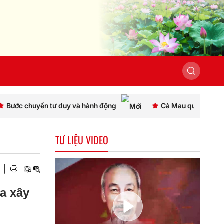
và hành động
Cà Mau quán triệt Chỉ thị số 07, thống nhấ
TƯ LIỆU VIDEO
|
ua xây