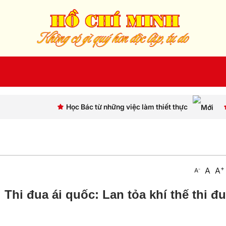
 Bác từ những việc làm thiết thực
Bước chuyển tư duy 
+
A
A
-
A
Thi đua ái quốc: Lan tỏa khí thế thi đ