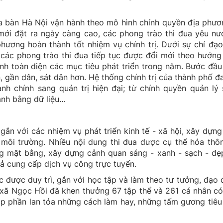
a bàn Hà Nội vận hành theo mô hình chính quyền địa phươ
mới đặt ra ngày càng cao, các phong trào thi đua yêu nư
hương hoàn thành tốt nhiệm vụ chính trị. Dưới sự chỉ đạ
ác phong trào thi đua tiếp tục được đổi mới theo hướng 
nh toàn diện các mục tiêu phát triển trong năm. Bước đầ
, gần dân, sát dân hơn. Hệ thống chính trị của thành phố 
h chính sang quản trị hiện đại; từ chính quyền quản lý 
ành bằng dữ liệu…
 gắn với các nhiệm vụ phát triển kinh tế - xã hội, xây dựn
 môi trường. Nhiều nội dung thi đua được cụ thể hóa thô
óng mặt bằng, xây dựng cảnh quan sáng - xanh - sạch - đ
ả cung cấp dịch vụ công trực tuyến.
ục được duy trì, gắn với học tập và làm theo tư tưởng, đạo
ã Ngọc Hồi đã khen thưởng 67 tập thể và 261 cá nhân có 
óp phần lan tỏa những cách làm hay, những tấm gương tiêu