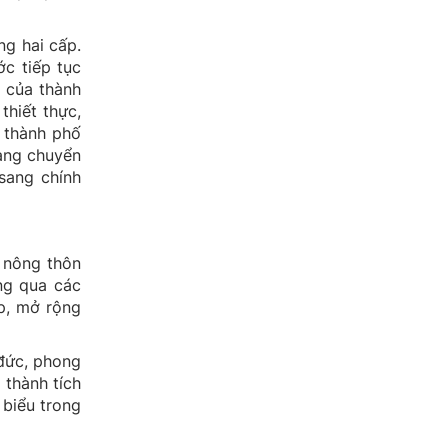
ng hai cấp.
ớc tiếp tục
o của thành
thiết thực,
u thành phố
đang chuyển
sang chính
g nông thôn
ng qua các
ẹp, mở rộng
 đức, phong
thành tích
 biểu trong