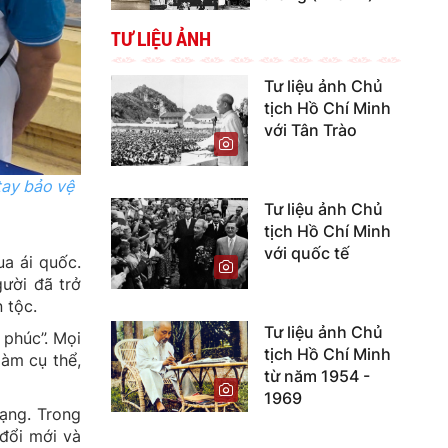
TƯ LIỆU ẢNH
Tư liệu ảnh Chủ
tịch Hồ Chí Minh
với Tân Trào
tay bảo vệ
Tư liệu ảnh Chủ
tịch Hồ Chí Minh
với quốc tế
ua ái quốc.
ười đã trở
 tộc.
Tư liệu ảnh Chủ
 phúc”. Mọi
tịch Hồ Chí Minh
làm cụ thể,
từ năm 1954 -
1969
ạng. Trong
 đổi mới và