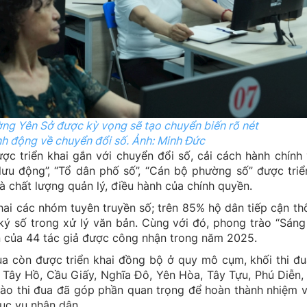
ờng Yên Sở được kỳ vọng sẽ tạo chuyển biến rõ nét
nh động về chuyển đổi số.
Ảnh: Minh Đức
c triển khai gắn với chuyển đổi số, cải cách hành chính
lưu động”, “Tổ dân phố số”, “Cán bộ phường số” được triể
 chất lượng quản lý, điều hành của chính quyền.
hai các nhóm tuyên truyền số; trên 85% hộ dân tiếp cận th
ý số trong xử lý văn bản. Cùng với đó, phong trào “Sáng
n của 44 tác giả được công nhận trong năm 2025.
ua còn được triển khai đồng bộ ở quy mô cụm, khối thi đ
Tây Hồ, Cầu Giấy, Nghĩa Đô, Yên Hòa, Tây Tựu, Phú Diễn,
o thi đua đã góp phần quan trọng để hoàn thành nhiệm vụ
hục vụ nhân dân.