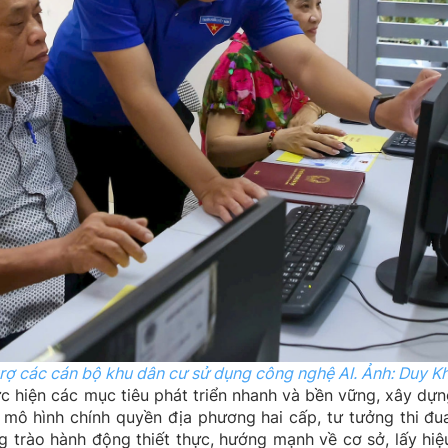
ợ các cán bộ khu dân cư sử dụng công nghệ AI.
Ảnh: Duy K
c hiện các mục tiêu phát triển nhanh và bền vững, xây dự
h mô hình chính quyền địa phương hai cấp, tư tưởng thi đ
 trào hành động thiết thực, hướng mạnh về cơ sở, lấy hi