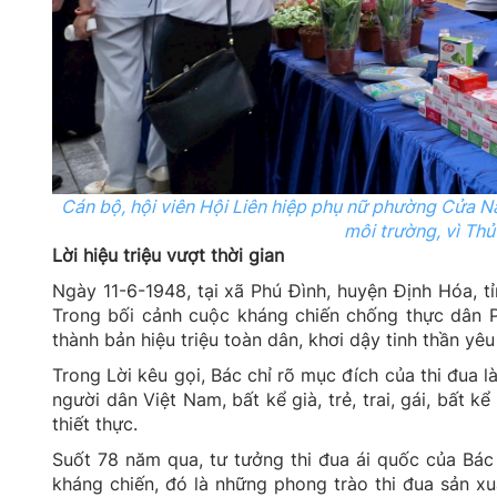
Cán bộ, hội viên Hội Liên hiệp phụ nữ phường Cửa N
môi trường, vì Thủ
Lời hiệu triệu vượt thời gian
Ngày 11-6-1948, tại xã Phú Đình, huyện Định Hóa, tỉ
Trong bối cảnh cuộc kháng chiến chống thực dân P
thành bản hiệu triệu toàn dân, khơi dậy tinh thần yê
Trong Lời kêu gọi, Bác chỉ rõ mục đích của thi đua l
người dân Việt Nam, bất kể già, trẻ, trai, gái, bất 
thiết thực.
Suốt 78 năm qua, tư tưởng thi đua ái quốc của Bác
kháng chiến, đó là những phong trào thi đua sản xuấ