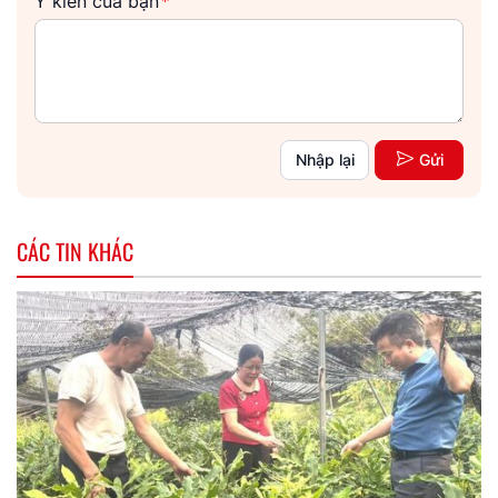
Ý kiến của bạn
*
Nhập lại
Gửi
CÁC TIN KHÁC