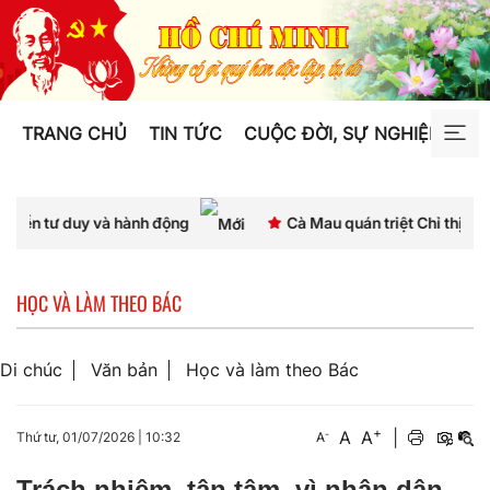
TRANG CHỦ
TIN TỨC
CUỘC ĐỜI, SỰ NGHIỆP
TƯ
y và hành động
Cà Mau quán triệt Chỉ thị số 07, thống 
HỌC VÀ LÀM THEO BÁC
Di chúc
Văn bản
Học và làm theo Bác
+
A
A
|
-
Thứ tư, 01/07/2026
|
10:32
A
Trách nhiệm, tận tâm, vì nhân dân