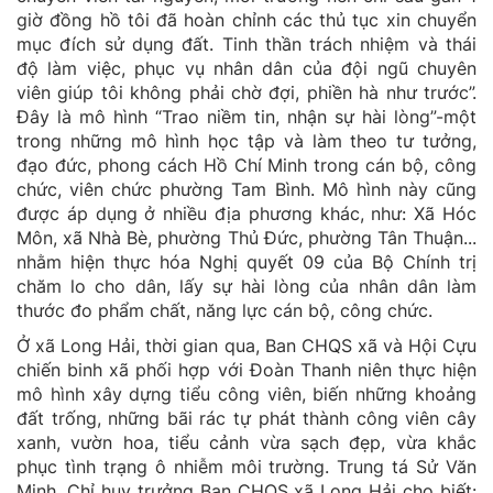
giờ đồng hồ tôi đã hoàn chỉnh các thủ tục xin chuyển
mục đích sử dụng đất. Tinh thần trách nhiệm và thái
độ làm việc, phục vụ nhân dân của đội ngũ chuyên
viên giúp tôi không phải chờ đợi, phiền hà như trước”.
Đây là mô hình “Trao niềm tin, nhận sự hài lòng”-một
trong những mô hình học tập và làm theo tư tưởng,
đạo đức, phong cách Hồ Chí Minh trong cán bộ, công
chức, viên chức phường Tam Bình. Mô hình này cũng
được áp dụng ở nhiều địa phương khác, như: Xã Hóc
Môn, xã Nhà Bè, phường Thủ Đức, phường Tân Thuận...
nhằm hiện thực hóa Nghị quyết 09 của Bộ Chính trị
chăm lo cho dân, lấy sự hài lòng của nhân dân làm
thước đo phẩm chất, năng lực cán bộ, công chức.
Ở xã Long Hải, thời gian qua, Ban CHQS xã và Hội Cựu
chiến binh xã phối hợp với Đoàn Thanh niên thực hiện
mô hình xây dựng tiểu công viên, biến những khoảng
đất trống, những bãi rác tự phát thành công viên cây
xanh, vườn hoa, tiểu cảnh vừa sạch đẹp, vừa khắc
phục tình trạng ô nhiễm môi trường. Trung tá Sử Văn
Minh, Chỉ huy trưởng Ban CHQS xã Long Hải cho biết: