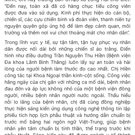
“Đến nay, toàn xã đã có hàng chục tiểu công viên
được đưa vào sử dụng. Kinh phí thực hiện do cán bộ,
chiến sĩ, các cựu chiến binh và đoàn viên, thanh niên tự
nguyện quyên góp ủng hộ để làm đẹp cảnh quan, môi
trường và thêm nơi vui chơi thoáng mát cho nhân dân”.
Trong lĩnh vực y tế, sự tận tâm, tận tụy phục vụ nhân
dân được nối dài bởi những chiến sĩ áo trắng. Điển
hình như điều dưỡng Trần Nguyễn Thu Hiền (Bệnh viện
Đa khoa Lãnh Binh Thăng) luôn lấy sự an toàn và hài
lòng của người bệnh làm thước đo cao nhất. Chị Hiền
công tác tại Khoa Ngoại thần kinh-cột sống. Công việc
hằng ngày của chị gắn với những ca mổ dài, bệnh nhân
đau đớn và áp lực không nhỏ của một bệnh viện đông
người, nhiều bệnh nhân người nước ngoài. Thấu hiểu
nỗi lo lắng của bệnh nhân, chị đã cùng đồng nghiệp
thực hiện sáng kiến ứng dụng công nghệ thông tin lập
phiếu tích hợp lịch phẫu thuật và hướng dẫn chuẩn bị
trước mổ bằng hai ngôn ngữ Việt-Trung, giúp bệnh
nhân yên tâm chuẩn bị tinh thần, thể trạng trước khi
phẫu thuật. Sáng kiến này đã được ngành y tế thành