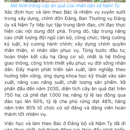
Mô hình trồng cây ăn quả của nhân dân xã Nậm Ty.
Xác định học và làm theo Bác là nhiệm vụ xuyên suốt
trong xây dựng, chỉnh đốn Đảng, Ban Thường vụ Đảng
ủy xã Nậm Ty tiếp tục tập trung lãnh đạo, chỉ đạo thực
hiện các nội dung đột phá. Trong đó, tập trung nâng
cao chất lượng đội ngũ cán bộ, công chức; tăng cường
kỷ luật, kỷ cương hành chính; xây dựng chính quyền
thân thiện, vì nhân dân phục vụ. Từng bước đầu tư,
hoàn thiện kết cấu hạ tầng cơ sở, nhất là hệ thống
giao thông, công trình thiết yếu phục vụ đời sống nhân
dân. Đẩy mạnh phát triển sản xuất, lâm nghiệp theo
hướng bền vững, ứng dụng khoa học kỹ thuật vào sản
xuất, nâng cao năng suất, chất lượng sản phẩm. Xã
phấn đấu đến năm 2030, diện tích cây ăn quả đạt trên
750 ha; cà phê đạt 1.000 ha; nâng tỷ lệ lao động qua
đào tạo lên 60%, tỷ lệ che phủ rừng đạt 48%; hằng
năm trên 90% tổ chức cơ sở đảng và đảng viên hoàn
thành tốt nhiệm vụ.
Việc học và làm theo Bác ở Đảng bộ xã Nậm Ty đã đi
vào thực chất, trở thành động lực thúc đẩy phát triển,