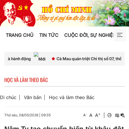
TRANG CHỦ
TIN TỨC
CUỘC ĐỜI, SỰ NGHIỆP
TƯ
động
Cà Mau quán triệt Chỉ thị số 07, thống nhất nhận t
HỌC VÀ LÀM THEO BÁC
Di chúc
Văn bản
Học và làm theo Bác
+
A
A
|
-
Thứ sáu, 08/05/2026
|
09:35
A
Nậm Ty tạo chuyển biến từ khâu đột