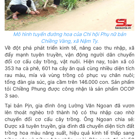
Mô hình tuyến đường hoa của Chi hội Phụ nữ bản
Chiềng Vàng, xã Nậm Ty.
Về đột phá phát triển kinh tế, nâng cao thu nhập, xã
đẩy mạnh tuyên truyền, vận động người dân chuyển
đổi cơ cấu cây trồng, vật nuôi. Hiện nay, toàn xã có
353 ha cà phê, 601 ha cây ăn quả cùng nhiều diện tích
rau màu, mía và vùng trồng cỏ phục vụ chăn nuôi;
tổng đàn gia súc, gia cầm trên 146.000 con. Sản phẩm
tỏi Chiềng Phung được công nhận là sản phẩm OCOP
3 sao.
Tại bản Pịn, gia đình ông Lường Văn Ngoan đã vươn
lên thoát nghèo trở thành hộ có thu nhập cao nhờ
chuyển đổi cơ cấu cây trồng. Ông Ngoan chia sẻ:
Được xã tuyên truyền, gia đình đã chuyển diện tích đất
trồng hoa màu năng suất, hiệu quả kinh tế thấp sang