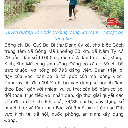
Tuyến đường vào bản Chiềng Vàng, xã Nậm Ty được bê
tông hóa.
Đồng chí Bùi Quý Ba, Bí thư Đảng ủy xã, cho biết: Cách
trung tâm xã Sông Mã khoảng 30 km, xã Nậm Ty có
29 bản, dân số 16.000 người, có 4 dân tộc Thái, Mông,
Kinh, Khơ Mú cùng sinh sống. Đảng bộ xã có 39 chi bộ
trực thuộc, với tổng số 796 đảng viên. Quán triệt lời
dạy của Bác “cán bộ là cái gốc của mọi công việc”,
Đảng ủy chỉ đạo 100% chi bộ xây dựng kế hoạch “làm
theo Bác” gắn với nhiệm vụ cụ thể; cán bộ bám cơ sở,
đối thoại trực tiếp với nhân dân, kịp thời giải quyết các
vấn đề phát sinh. Kết quả, 39/39 chi bộ xây dựng kế
hoạch học và làm theo Bác với 9 mô hình trên các lĩnh
vực kinh tế, xã hội, quốc phòng, an ninh; xây dựng
Đảng.