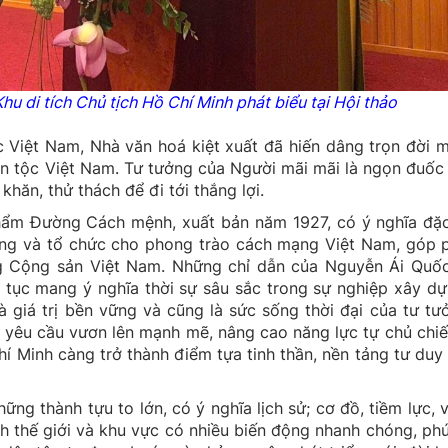
u di tích Chủ tịch Hồ Chí Minh phát biểu tại Hội thảo
 Việt Nam, Nhà văn hoá kiệt xuất đã hiến dâng trọn đời 
dân tộc Việt Nam. Tư tưởng của Người mãi mãi là ngọn đuốc
ăn, thử thách để đi tới thắng lợi.
phẩm Đường Cách mệnh, xuất bản năm 1927, có ý nghĩa đặc
ưởng và tổ chức cho phong trào cách mạng Việt Nam, góp 
ng Cộng sản Việt Nam. Những chỉ dẫn của Nguyễn Ái Quốc
ếp tục mang ý nghĩa thời sự sâu sắc trong sự nghiệp xây d
là giá trị bền vững và cũng là sức sống thời đại của tư t
 yêu cầu vươn lên mạnh mẽ, nâng cao năng lực tự chủ chiế
Chí Minh càng trở thành điểm tựa tinh thần, nền tảng tư du
g thành tựu to lớn, có ý nghĩa lịch sử; cơ đồ, tiềm lực, v
h thế giới và khu vực có nhiều biến động nhanh chóng, phứ