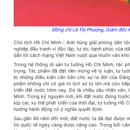
Đồng chí Lê Thị Phượng, Giám đốc Kh
Chủ tịch Hồ Chí Minh - Anh hùng giải phóng dân tộc
nghiệp đấu tranh vì độc lập, tự do, hạnh phúc của 
dẫn lối cách mạng Việt Nam vượt qua muôn vàn khó kh
Trong hệ thống di sản tư tưởng Hồ Chí Minh, tác 
trọng. Tác phẩm đã đặt nền móng về lý luận, tư t
bị những điều kiện căn bản cho sự ra đời của Đả
phẩm không chỉ có giá trị lịch sử to lớn mà còn ti
triển đất nước hôm nay. Đó là chiều sâu nhân văn, 
Minh. Trong kỷ nguyên mới, khi đất nước đứng trước
kịp các xu thế phát triển của thời đại, tư tưởng Hồ 
hướng hành động có ý nghĩa quyết định.
Sau gần 40 năm đổi mới, đất nước ta đã đạt được nhữn
tín quốc tế ngày càng được nâng cao. Trong bối cản