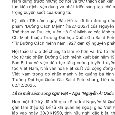
Nam đứng trước những cơ hội và thử thách đan xen, 
tục kiên định, vận dụng và phát triển sáng tạo chủ
trọng xuyên suốt của Đảng ta.
Kỷ niệm 115 năm ngày Bác Hồ ra đi tìm đường cứu 
phẩm "Đường Cách Mệnh" (1927-2027) của Nguyễn Ái
Thể thao và Du lịch, Viện Hồ Chí Minh và các lãnh 
Chí Minh thuộc Trường Đại học Quốc Gia Saint Pete
“Từ Đường Cách mệnh năm 1927 đến kỷ nguyên phát t
Hội thảo là dịp để chúng ta làm rõ hơn vai trò to l
tộc từ tác phẩm Đường Cách mệnh xuất bản năm 1927
Ban Bí thư về việc tiếp tục tăng cường tuyên truyền
tộc Việt Nam, Nhà văn hoá kiệt xuất với cộng đồng 
Việt Nam trong đó nhấn mạnh việc quảng bá hình 
Trường Đại học Quốc Gia Saint Petersburg, Liên b
02/12/2025.
Lễ ra mắt sách song ngữ Việt – Nga “Nguyễn Ái Quốc 
Hơn một thế kỷ đã trôi qua kể từ khi Nguyễn Ái Quố
gần tám thập kỷ kể từ khi quan hệ ngoại giao Việt 
lập vào ngày 30/01/1950, tình hữu nghị đặc biệt, t