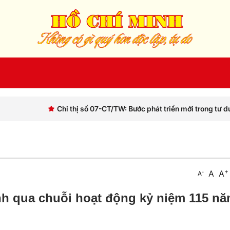
ỉ thị số 07-CT/TW: Bước phát triển mới trong tư duy lãnh đạo của Đả
+
A
A
-
A
inh qua chuỗi hoạt động kỷ niệm 115 n