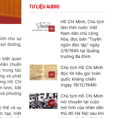
TƯ LIỆU AUDIO
Hồ Chí Minh, Chủ tịch
lâm thời nước Việt
Nam dân chủ cộng
mình cho sự
hòa, đọc bản “Tuyên
 soi đường,
ngôn độc lập” ngày
2/9/1945 tại Quảng
trường Ba Đình
 biệt quan
phần chuẩn
Chủ tịch Hồ Chí Minh
 trong tác
đọc lời kêu gọi toàn
ựng và phát
quốc kháng chiến
ưởng Hồ Chí
(ngày 19/12/1946)
n lược, bắt
y và phương
Chủ tịch Hồ Chí Minh
nói chuyện tại cuộc
mít tinh của nhân dân
ị thế và uy
thủ đô Hà Nội sau khi
c tạp, Việt