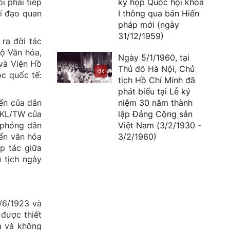
kỳ họp Quốc hội khóa
i phải tiếp
I thông qua bản Hiến
hỉ đạo quan
pháp mới (ngày
31/12/1959)
ra đời tác
ộ Văn hóa,
Ngày 5/1/1960, tại
 và Viện Hồ
Thủ đô Hà Nội, Chủ
c quốc tế:
tịch Hồ Chí Minh đã
phát biểu tại Lễ kỷ
niệm 30 năm thành
iển của dân
lập Đảng Cộng sản
-KL/TW của
Việt Nam (3/2/1930 -
i phóng dân
3/2/1960)
iển văn hóa
p tác giữa
 tịch ngày
0/6/1923 và
 được thiết
ừa và không