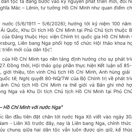
dân tộc ta đang bước vào kỷ nguyên phát triển mới, đòi hỏ
 nghĩa Mác – Lênin, tư tưởng Hồ Chí Minh như quan điểm c
nước (5/6/1911 – 5/6/2026); hướng tới kỷ niệm 100 năm 
 Quốc, Khu Di tích Hồ Chí Minh tại Phủ Chủ tịch thuộc B
tụ của Đảng thuộc Học viện Chính trị quốc gia Hồ Chí Minh
rsburg, Liên bang Nga phối hợp tổ chức Hội thảo khoa họ
riển mới của dân tộc”.
ớn của Hồ Chí Minh tạo nền tảng định hướng cho sự phát tr
. Đồng thời, Hội thảo góp phần thực hiện Kết luận số 85
, giới thiệu, tôn vinh Chủ tịch Hồ Chí Minh, Anh hùng giả
quốc tế; Nghị quyết 80-NQ/TW của Bộ Chính trị về phát tr
ảnh Chủ tịch Hồ Chí Minh ra thế giới và Bản ghi nhớ hợ
ang Nga và Khu Di tích Chủ tịch Hồ Chí Minh tại Phủ Chủ
– Hồ Chí Minh với nước Nga"
c lần đầu tiên đặt chân tới nước Nga Xô viết vào ngày 3
Nam - Liên Xô trước đây, nay là Liên bang Nga, chính thức
hủy chung giữa hai dân tộc vẫn luôn được gìn giữ, kế th