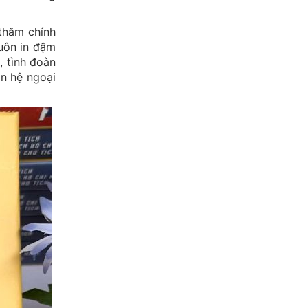
thăm chính
luôn in đậm
, tình đoàn
an hệ ngoại