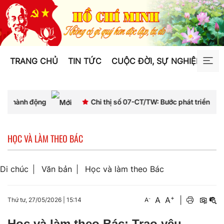
TRANG CHỦ
TIN TỨC
CUỘC ĐỜI, SỰ NGHIỆP
TƯ
Chỉ thị số 07-CT/TW: Bước phát triển mới trong tư duy 
HỌC VÀ LÀM THEO BÁC
Di chúc
Văn bản
Học và làm theo Bác
+
A
A
|
-
Thứ tư, 27/05/2026
|
15:14
A
Học và làm theo Bác: Trao yêu