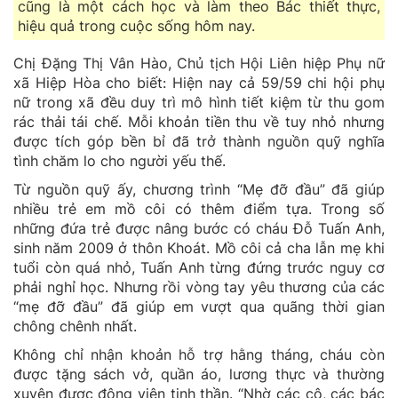
cũng là một cách học và làm theo Bác thiết thực,
hiệu quả trong cuộc sống hôm nay.
Chị Đặng Thị Vân Hào, Chủ tịch Hội Liên hiệp Phụ nữ
xã Hiệp Hòa cho biết: Hiện nay cả 59/59 chi hội phụ
nữ trong xã đều duy trì mô hình tiết kiệm từ thu gom
rác thải tái chế. Mỗi khoản tiền thu về tuy nhỏ nhưng
được tích góp bền bỉ đã trở thành nguồn quỹ nghĩa
tình chăm lo cho người yếu thế.
Từ nguồn quỹ ấy, chương trình “Mẹ đỡ đầu” đã giúp
nhiều trẻ em mồ côi có thêm điểm tựa. Trong số
những đứa trẻ được nâng bước có cháu Đỗ Tuấn Anh,
sinh năm 2009 ở thôn Khoát. Mồ côi cả cha lẫn mẹ khi
tuổi còn quá nhỏ, Tuấn Anh từng đứng trước nguy cơ
phải nghỉ học. Nhưng rồi vòng tay yêu thương của các
“mẹ đỡ đầu” đã giúp em vượt qua quãng thời gian
chông chênh nhất.
Không chỉ nhận khoản hỗ trợ hằng tháng, cháu còn
được tặng sách vở, quần áo, lương thực và thường
xuyên được động viên tinh thần. “Nhờ các cô, các bác