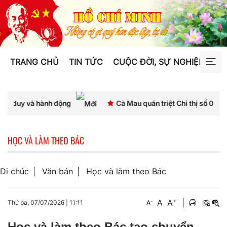
TRANG CHỦ
TIN TỨC
CUỘC ĐỜI, SỰ NGHIỆP
TƯ
ộng
Cà Mau quán triệt Chỉ thị số 07, thống nhất nhận th
HỌC VÀ LÀM THEO BÁC
Di chúc
Văn bản
Học và làm theo Bác
+
A
A
|
-
Thứ ba, 07/07/2026
|
11:11
A
Học và làm theo Bác tạo chuyển