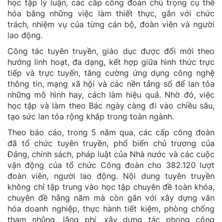
học tập lý luận, các cấp công đoàn chú trọng cụ thể
hóa bằng những việc làm thiết thực, gắn với chức
trách, nhiệm vụ của từng cán bộ, đoàn viên và người
lao động.
Công tác tuyên truyền, giáo dục được đổi mới theo
hướng linh hoạt, đa dạng, kết hợp giữa hình thức trực
tiếp và trực tuyến, tăng cường ứng dụng công nghệ
thông tin, mạng xã hội và các nền tảng số để lan tỏa
những mô hình hay, cách làm hiệu quả. Nhờ đó, việc
học tập và làm theo Bác ngày càng đi vào chiều sâu,
tạo sức lan tỏa rộng khắp trong toàn ngành.
Theo báo cáo, trong 5 năm qua, các cấp công đoàn
đã tổ chức tuyên truyền, phổ biến chủ trương của
Đảng, chính sách, pháp luật của Nhà nước và các cuộc
vận động của tổ chức Công đoàn cho 382.120 lượt
đoàn viên, người lao động. Nội dung tuyên truyền
không chỉ tập trung vào học tập chuyên đề toàn khóa,
chuyên đề hằng năm mà còn gắn với xây dựng văn
hóa doanh nghiệp, thực hành tiết kiệm, phòng chống
tham nhũng, lãng phí, xây dựng tác phong công