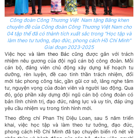
Công đoàn Công Thương Việt Nam tặng Bằng khen
chuyên đề của Công đoàn Công Thương Việt Nam cho
04 tập thể đ
ã có thành tích xuất sắc trong "Học tập và
làm theo tư tưởng, đạo đức, phong cách Hồ Chí Minh"
Giai đoạn 2023-2025
Việc
học và làm theo Bác
cũng được gắn với trách
nhiệm nêu gương của đội ngũ cán bộ công đoàn. Mỗi
cán bộ, đảng viên chủ động xây dựng kế hoạch tu
dưỡng, rèn luyện, đề cao tinh thần trách nhiệm, đổi
mới tác phong công tác, gần gũi cơ sở, lắng nghe tâm
tư, nguyện vọng của đoàn viên và người lao động. Qua
đó, góp phần xây dựng đội ngũ cán bộ công đoàn có
bản lĩnh chính trị, đạo đức, năng lực và uy tín, đáp ứng
yêu cầu nhiệm vụ trong tình hình mới.
Theo đồng chí Phan Thị Diệu Loan, sau 5 năm triển
khai, việc học tập và làm theo tư tưởng, đạo đức,
phong cách Hồ Chí Minh đã tạo chuyển biến rõ nét về