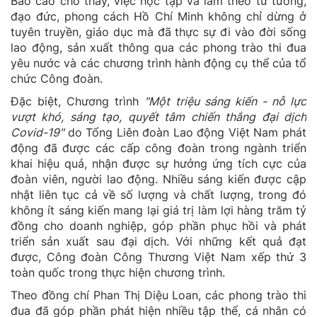
Báo cáo cho thấy, việc học tập và làm theo tư tưởng,
đạo đức, phong cách Hồ Chí Minh không chỉ dừng ở
tuyên truyền, giáo dục mà đã thực sự đi vào đời sống
lao động, sản xuất thông qua các phong trào thi đua
yêu nước và các chương trình hành động cụ thể của tổ
chức Công đoàn.
Đặc biệt, Chương trình
"Một triệu sáng kiến - nỗ lực
vượt khó, sáng tạo, quyết tâm chiến thắng đại dịch
Covid-19"
do Tổng Liên đoàn Lao động Việt Nam phát
động đã được các cấp công đoàn trong ngành triển
khai hiệu quả, nhận được sự hưởng ứng tích cực của
đoàn viên, người lao động. Nhiều sáng kiến được cập
nhật liên tục cả về số lượng và chất lượng, trong đó
không ít sáng kiến mang lại giá trị làm lợi hàng trăm tỷ
đồng cho doanh nghiệp, góp phần phục hồi và phát
triển sản xuất sau đại dịch. Với những kết quả đạt
được, Công đoàn Công Thương Việt Nam xếp thứ 3
toàn quốc trong thực hiện chương trình.
Theo đồng chí Phan Thị Diệu Loan, các phong trào thi
đua đã góp phần phát hiện nhiều tập thể, cá nhân có