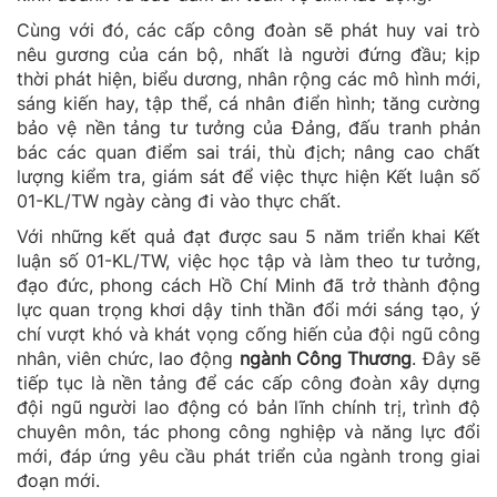
Cùng với đó, các cấp công đoàn sẽ phát huy vai trò
nêu gương của cán bộ, nhất là người đứng đầu; kịp
thời phát hiện, biểu dương, nhân rộng các mô hình mới,
sáng kiến hay, tập thể, cá nhân điển hình; tăng cường
bảo vệ nền tảng tư tưởng của Đảng, đấu tranh phản
bác các quan điểm sai trái, thù địch; nâng cao chất
lượng kiểm tra, giám sát để việc thực hiện Kết luận số
01-KL/TW ngày càng đi vào thực chất.
Với những kết quả đạt được sau 5 năm triển khai Kết
luận số 01-KL/TW, việc học tập và làm theo tư tưởng,
đạo đức, phong cách Hồ Chí Minh đã trở thành động
lực quan trọng khơi dậy tinh thần đổi mới sáng tạo, ý
chí vượt khó và khát vọng cống hiến của đội ngũ công
nhân, viên chức, lao động
ngành Công Thương
. Đây sẽ
tiếp tục là nền tảng để các cấp công đoàn xây dựng
đội ngũ người lao động có bản lĩnh chính trị, trình độ
chuyên môn, tác phong công nghiệp và năng lực đổi
mới, đáp ứng yêu cầu phát triển của ngành trong giai
đoạn mới.