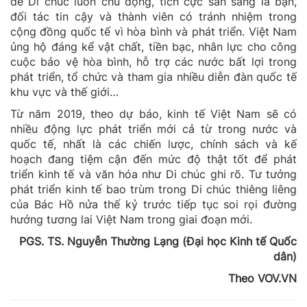
để Di chúc luôn chủ động, tích cực sẵn sàng là bạn,
đối tác tin cậy và thành viên có tránh nhiệm trong
cộng đồng quốc tế vì hòa bình và phát triển. Việt Nam
ủng hộ đáng kể vật chất, tiền bạc, nhân lực cho công
cuộc bảo vệ hòa bình, hỗ trợ các nước bất lợi trong
phát triển, tổ chức và tham gia nhiều diễn đàn quốc tế
khu vực và thế giới…
Từ năm 2019, theo dự báo, kinh tế Việt Nam sẽ có
nhiều động lực phát triển mới cả từ trong nước và
quốc tế, nhất là các chiến lược, chính sách và kế
hoạch đang tiệm cận đến mức độ thật tốt để phát
triển kinh tế và văn hóa như Di chúc ghi rõ. Tư tưởng
phát triển kinh tế bao trùm trong Di chúc thiêng liêng
của Bác Hồ nửa thế kỷ trước tiếp tục soi rọi đường
hướng tương lai Việt Nam trong giai đoạn mới.
PGS. TS. Nguyễn Thường Lạng (Đại học Kinh tế Quốc
dân)
Theo VOV.VN