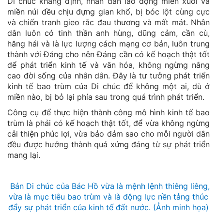
Di chúc khẳng định, nhân dân lao động miền xuôi và
miền núi đều chịu đựng gian khổ, bị bóc lột cùng cực
và chiến tranh gieo rắc đau thương và mất mát. Nhân
dân luôn có tinh thần anh hùng, dũng cảm, cần cù,
hăng hái và là lực lượng cách mạng cơ bản, luôn trung
thành với Đảng cho nên Đảng cần có kế hoạch thật tốt
để phát triển kinh tế và văn hóa, không ngừng nâng
cao đời sống của nhân dân. Đây là tư tưởng phát triển
kinh tế bao trùm của Di chúc để không một ai, dù ở
miền nào, bị bỏ lại phía sau trong quá trình phát triển.
Công cụ để thực hiện thành công mô hình kinh tế bao
trùm là phải có kế hoạch thật tốt, để vừa không ngừng
cải thiện phúc lợi, vừa bảo đảm sao cho mỗi người dân
đều được hưởng thành quả xứng đáng từ sự phát triển
mang lại.
Bản Di chúc của Bác Hồ vừa là mệnh lệnh thiêng liêng,
vừa là mục tiêu bao trùm và là động lực nền tảng thúc
đẩy sự phát triển của kinh tế đất nước. (Ảnh minh họa)