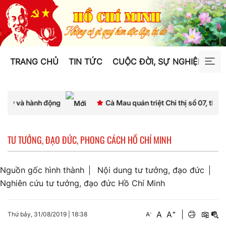
TRANG CHỦ
TIN TỨC
CUỘC ĐỜI, SỰ NGHIỆP
TƯ
 động
Cà Mau quán triệt Chỉ thị số 07, thống nhất nhận 
TƯ TƯỞNG, ĐẠO ĐỨC, PHONG CÁCH HỒ CHÍ MINH
Nguồn gốc hình thành
Nội dung tư tưởng, đạo đức
Nghiên cứu tư tưởng, đạo đức Hồ Chí Minh
+
A
A
|
-
Thứ bảy, 31/08/2019
|
18:38
A