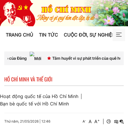
TRANG CHỦ
TIN TỨC
CUỘC ĐỜI, SỰ NGHIỆP
TƯ
Đảng
Tâm huyết vì sự phát triển của quê hương
HỒ CHÍ MINH VÀ THẾ GIỚI
Hoạt động quốc tế của Hồ Chí Minh
Bạn bè quốc tế với Hồ Chí Minh
+
A
A
|
-
Thứ năm, 21/05/2026
|
12:46
A