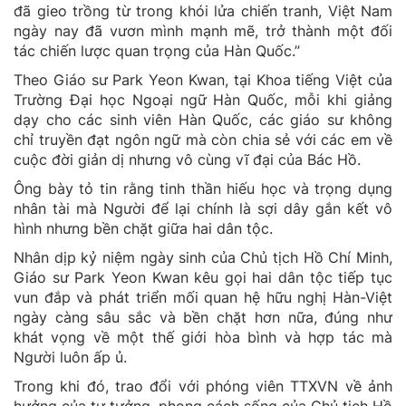
đã gieo trồng từ trong khói lửa chiến tranh, Việt Nam
ngày nay đã vươn mình mạnh mẽ, trở thành một đối
tác chiến lược quan trọng của Hàn Quốc.”
Theo Giáo sư Park Yeon Kwan, tại Khoa tiếng Việt của
Trường Đại học Ngoại ngữ Hàn Quốc, mỗi khi giảng
dạy cho các sinh viên Hàn Quốc, các giáo sư không
chỉ truyền đạt ngôn ngữ mà còn chia sẻ với các em về
cuộc đời giản dị nhưng vô cùng vĩ đại của Bác Hồ.
Ông bày tỏ tin rằng tinh thần hiếu học và trọng dụng
nhân tài mà Người để lại chính là sợi dây gắn kết vô
hình nhưng bền chặt giữa hai dân tộc.
Nhân dịp kỷ niệm ngày sinh của Chủ tịch Hồ Chí Minh,
Giáo sư Park Yeon Kwan kêu gọi hai dân tộc tiếp tục
vun đắp và phát triển mối quan hệ hữu nghị Hàn-Việt
ngày càng sâu sắc và bền chặt hơn nữa, đúng như
khát vọng về một thế giới hòa bình và hợp tác mà
Người luôn ấp ủ.
Trong khi đó, trao đổi với phóng viên TTXVN về ảnh
hưởng của tư tưởng, phong cách sống của Chủ tịch Hồ