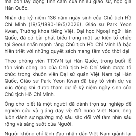
mà còn lay động tình cảm của nhiều giáo sư, học giả
Hàn Quốc.
Nhân dịp kỷ niệm 136 năm ngày sinh của Chủ tịch Hồ
Chí Minh (19/5/1890-19/5/2026), Giáo sư Park Yeon
Kwan, Trưởng khoa tiếng Việt, Đại học Ngoại ngữ Hàn
Quốc, đã có bài phát biểu trong một sự kiện tổ chức
tại Seoul nhấn mạnh rằng Chủ tịch Hồ Chí Minh là bậc
hiền triết với những quyết sách mang tầm vóc thời đại
Theo phóng viên TTXVN tại Hàn Quốc, trong buổi lễ
tôn vinh công lao của Chủ tịch Hồ Chí Minh được tổ
chức trong khuôn viên Đại sứ quán Việt Nam tại Hàn
Quốc, Giáo sư Park Yeon Kwan đã bày tỏ vinh dự và
xúc động khi được tham dự lễ kỷ niệm ngày sinh của
Chủ tịch Hồ Chí Minh.
Ông cho biết là một người đã dành trọn sự nghiệp để
nghiên cứu và giảng dạy về đất nước Việt Nam, ông
luôn dành sự ngưỡng mộ sâu sắc đối với tầm nhìn sâu
rộng và sáng suốt của Người.
Người không chỉ lãnh đạo nhân dân Việt Nam giành lại