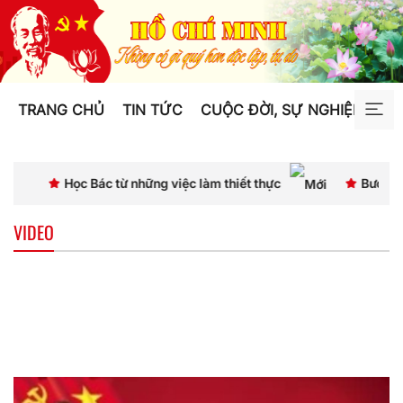
TRANG CHỦ
TIN TỨC
CUỘC ĐỜI, SỰ NGHIỆP
TƯ
Học Bác từ những việc làm thiết thực
Bước chuyển t
VIDEO