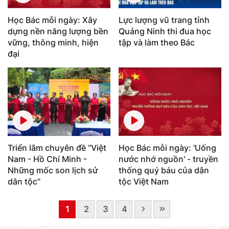
Học Bác mỗi ngày: Xây
Lực lượng vũ trang tỉnh
dựng nền năng lượng bền
Quảng Ninh thi đua học
vững, thông minh, hiện
tập và làm theo Bác
đại
Triển lãm chuyên đề “Việt
Học Bác mỗi ngày: 'Uống
Nam - Hồ Chí Minh -
nước nhớ nguồn' - truyền
Những mốc son lịch sử
thống quý báu của dân
dân tộc”
tộc Việt Nam
1
2
3
4