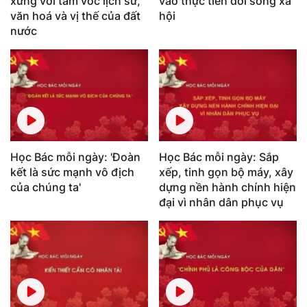
xứng với tầm vóc lịch sử,
vào thực tiễn đời sống xã
văn hoá và vị thế của đất
hội
nước
Học Bác mỗi ngày: 'Đoàn
Học Bác mỗi ngày: Sắp
kết là sức mạnh vô địch
xếp, tinh gọn bộ máy, xây
của chúng ta'
dựng nền hành chính hiện
đại vì nhân dân phục vụ