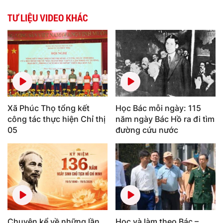
TƯ LIỆU VIDEO KHÁC
Xã Phúc Thọ tổng kết
Học Bác mỗi ngày: 115
công tác thực hiện Chỉ thị
năm ngày Bác Hồ ra đi tìm
05
đường cứu nước
Chuyện kể về những lần
Học và làm theo Bác –