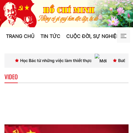
TRANG CHỦ
TIN TỨC
CUỘC ĐỜI, SỰ NGHIỆP
TƯ
Học Bác từ những việc làm thiết thực
Bước chuyển t
VIDEO