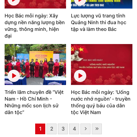
Học Bác mỗi ngày: Xây
Lực lượng vũ trang tỉnh
dựng nền năng lượng bền
Quảng Ninh thi đua học
vững, thông minh, hiện
tập và làm theo Bác
đại
Triển lãm chuyên đề “Việt
Học Bác mỗi ngày: 'Uống
Nam - Hồ Chí Minh -
nước nhớ nguồn' - truyền
Những mốc son lịch sử
thống quý báu của dân
dân tộc”
tộc Việt Nam
1
2
3
4