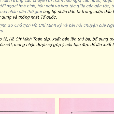
hí Minh
trong các chuyến đi thăm hữu nghị các nước, hoặc c
i ngoại hoà bình, hữu nghị và hợp tác giữa các dân tộc, tr
 của nhân dân thế giới
ủng hộ nhân dân ta trong cuộc đấu 
y dựng và thống nhất Tổ quốc.
ịnh do Chủ tịch Hồ Chí Minh ký và bài nói chuyện của Ng
u.
p 12,
Hồ Chí Minh
Toàn tập,
xuất bản lần thứ ba, bổ sung t
iếu sót, mong nhận được sự góp ý của bạn đọc để lần xuất 