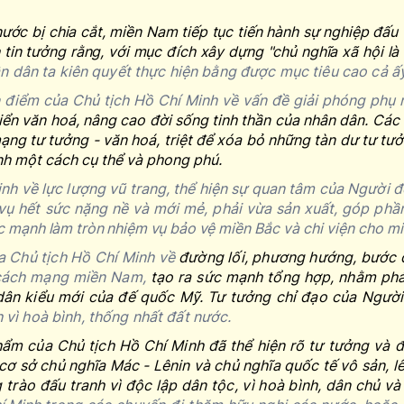
 nước bị chia cắt, miền Nam tiếp tục tiến hành sự nghiệp đấ
tin tưởng rằng, với mục đích xây dựng "
chủ nghĩa xã hội l
 dân ta kiên quyết thực hiện bằng được mục tiêu cao cả ấy
 điểm của Chủ tịch Hồ Chí Minh về vấn đề giải phóng phụ 
riển văn hoá, nâng cao đời sống tinh thần của nhân dân. Cá
ng tư tưởng - văn hoá, triệt để xóa bỏ những tàn dư tư tưở
h một cách cụ thể và phong phú.
nh về lực lượng vũ trang, thể hiện sự quan tâm của Người đố
vụ hết sức nặng nề và mới mẻ, phải vừa sản xuất, góp phầ
sức mạnh làm tròn nhiệm vụ bảo vệ
miền Bắc và chi viện cho m
a Chủ tịch Hồ Chí Minh về
đường lối, phương hướng, bước 
n cách mạng miền Nam,
tạo ra sức mạnh tổng hợp, nhằm phá
 dân kiểu mới của đế quốc Mỹ. Tư tưởng chỉ đạo của Ngườ
 vì hoà bình, thống nhất đất nước.
ẩm của Chủ tịch Hồ Chí Minh đã thể hiện rõ tư tưởng và đ
cơ sở chủ nghĩa Mác - Lênin và chủ nghĩa quốc tế vô sản, l
rào đấu tranh vì độc lập dân tộc, vì hoà bình, dân chủ và 