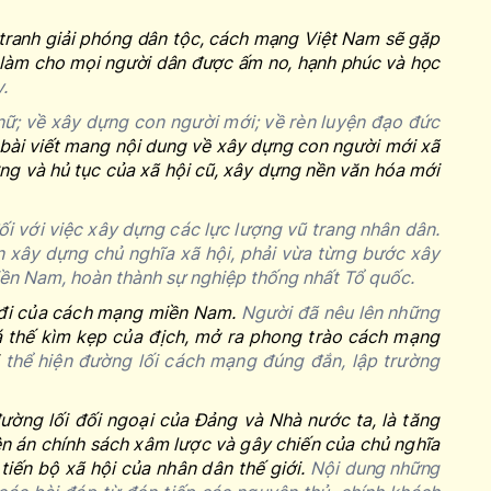
u tranh giải phóng dân tộc, cách mạng Việt Nam sẽ gặp
à làm cho
mọi người dân được ấm no, hạnh phúc và học
.
nữ; về xây dựng con người mới; về rèn luyện đạo đức
c bài viết mang nội dung về xây dựng con người mới xã
ng và hủ tục của xã hội cũ, xây dựng nền văn hóa mới
i với việc xây dựng các lực lượng vũ trang nhân dân.
n xây dựng chủ nghĩa xã hội, phải vừa từng bước xây
iền Nam, hoàn thành sự nghiệp thống nhất Tổ quốc.
đi của cách mạng miền Nam.
Người đã nêu lên những
 thế kìm kẹp của địch, mở ra phong trào cách mạng
i
thể hiện đường lối cách mạng đúng đắn, lập trường
ường lối đối ngoại của Đảng và Nhà nước ta, là tăng
ên án chính sách xâm lược và gây chiến của chủ nghĩa
tiến bộ xã hội của nhân dân thế giới.
Nội
dung những