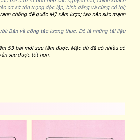
ác bài đáp từ đón tiếp các nguyên thủ, chính khách
ên cơ sở tôn trọng độc lập, bình đẳng và cùng có lợi;
tranh chống đế quốc Mỹ xâm lược; tạo nên sức mạnh
ười:
Bàn về công tác lương thực
.
Đó là những tài liệu
hêm 53 bài mới sưu tầm được. Mặc dù đã có nhiều cố
bản sau được tốt hơn.