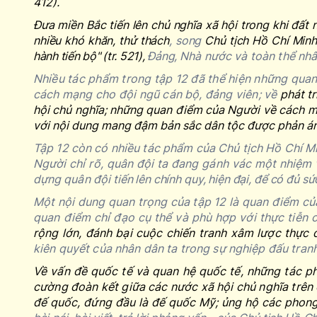
412).
Đưa miền Bắc tiến lên chủ nghĩa xã hội trong khi đất
nhiều khó khăn, thử thách
, song
Chủ tịch Hồ Chí Minh 
hành tiến bộ
" (tr. 521),
Đảng,
Nhà nước và toàn thể nhân
Nhiều tác phẩm trong tập 12 đã thể hiện những quan
cách mạng cho đội ngũ cán bộ, đảng viên; về
phát t
hội chủ nghĩa; những quan điểm của Người về cách mạ
với nội dung mang đậm bản sắc dân tộc được phản án
Tập 12 còn có nhiều tác phẩm của Chủ tịch Hồ Chí Mi
Người chỉ rõ, quân đội ta đang gánh vác một nhiệm 
dựng quân đội
tiến lên chính quy, hiện đại, để có đủ 
Một nội dung quan trọng của tập 12 là quan điểm củ
quan điểm chỉ đạo cụ thể và phù hợp với thực tiễ
rộng lớn, đánh bại cuộc chiến tranh xâm lược thực
kiên quyết của nhân dân ta trong sự nghiệp đấu tranh
Về vấn đề quốc tế và quan hệ quốc tế, những tác ph
cường đoàn kết giữa các nước xã hội chủ nghĩa trên 
đế quốc, đứng đầu là đế quốc Mỹ; ủng hộ các phong t