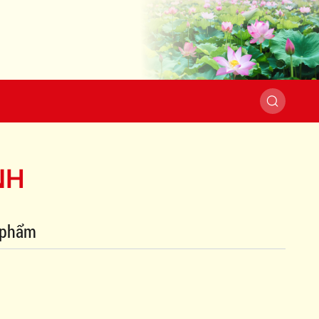
NH
c phẩm