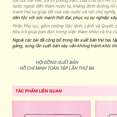
bài nói, bài viết, trả lời phỏng vấn... của Chủ tịch Hồ C
nước ngoài đến thăm nước ta, khẳng định đường lối đố
tranh thủ sự giúp đỡ của các nước xã hội chủ nghĩa,
dân tộc với sức mạnh thời đại, phục vụ sự nghiệp xâ
Phần
Phụ lục
, gồm những Sắc lệnh, Lệnh và Quyết đ
hữu ích giúp bạn đọc trong việc tham khảo và tra cứ
Ngoài các bài đã công bố trong lần xuất bản thứ hai, tậ
gắng, song lần xuất bản này vẫn không tránh khỏi th
HỘI ĐỒNG XUẤT BẢN
HỒ CHÍ MINH TOÀN TẬP LẦN THỨ BA
TÁC PHẨM LIÊN QUAN