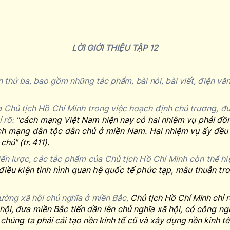
LỜI GIỚI THIỆU TẬP 12
ần thứ ba, bao gồm những tác phẩm, bài nói, bài viết, điện văn
a Chủ tịch Hồ Chí Minh trong việc hoạch định chủ trương, đ
ỉ rõ:
"
cách mạng Việt Nam hiện nay có hai nhiệm vụ phải đồn
ách mạng dân tộc dân chủ ở miền Nam. Hai nhiệm vụ ấy đều
 chủ
"
(tr. 411).
iến lược, các tác phẩm của Chủ tịch Hồ Chí Minh còn thể h
 điều kiện tình hình quan hệ quốc tế phức tạp, mâu thuẫn tr
đường xã hội chủ nghĩa ở miền Bắc,
Chủ tịch Hồ Chí Minh chỉ r
hội, đưa miền Bắc tiến dần lên chủ nghĩa xã hội, có công n
chúng ta phải cải tạo nền kinh tế cũ và xây dựng nền kinh t