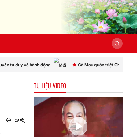
 hành động
Cà Mau quán triệt Chỉ thị số 07, thống nhất 
TƯ LIỆU VIDEO
|
g