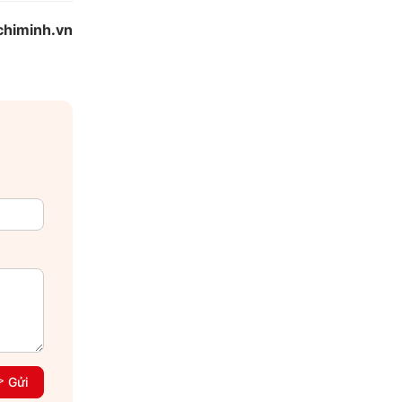
chiminh.vn
Gửi