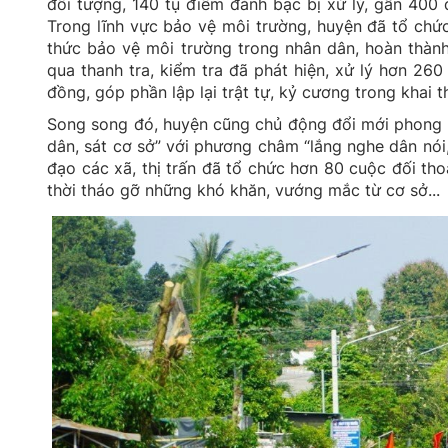
đối tượng, 140 tụ điểm đánh bạc bị xử lý, gần 400 
Trong lĩnh vực bảo vệ môi trường, huyện đã tổ chức 
thức bảo vệ môi trường trong nhân dân, hoàn thành 
qua thanh tra, kiểm tra đã phát hiện, xử lý hơn 260
đồng, góp phần lập lại trật tự, kỷ cương trong khai t
Song song đó, huyện cũng chủ động đổi mới phong c
dân, sát cơ sở” với phương châm “lắng nghe dân nói, 
đạo các xã, thị trấn đã tổ chức hơn 80 cuộc đối th
thời tháo gỡ những khó khăn, vướng mắc từ cơ sở...