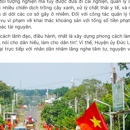
đối tượng nghiện ma túy được đưa đi cai nghiện, quản lý
nhiều chiến dịch trồng cây xanh, xử lý chất thải y tế, và
di dời các cơ sở gây ô nhiễm. Đối với công tác quản lý 
 vụ vi phạm về khai thác khoáng sản với tổng số tiền phạt
hác tài nguyên.
ách lãnh đạo, điều hành, nhất là xây dựng phong cách là
nói cho dân hiểu, làm cho dân tin”. Vì thế, Huyện ủy Đức L
oại trực tiếp với nhân dân nhằm lắng nghe tâm tư, nguyện 