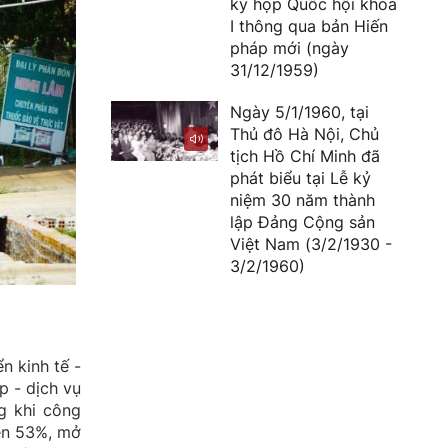
kỳ họp Quốc hội khóa
I thông qua bản Hiến
pháp mới (ngày
31/12/1959)
Ngày 5/1/1960, tại
Thủ đô Hà Nội, Chủ
tịch Hồ Chí Minh đã
phát biểu tại Lễ kỷ
niệm 30 năm thành
lập Đảng Cộng sản
Việt Nam (3/2/1930 -
3/2/1960)
n kinh tế -
p - dịch vụ
g khi công
rên 53%, mở