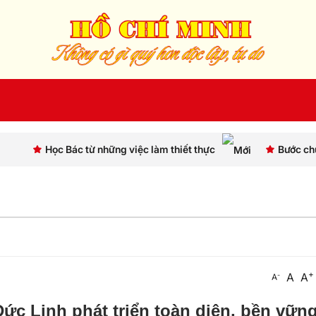
ác từ những việc làm thiết thực
Bước chuyển tư duy và
+
A
A
-
A
Đức Linh phát triển toàn diện, bền vữn