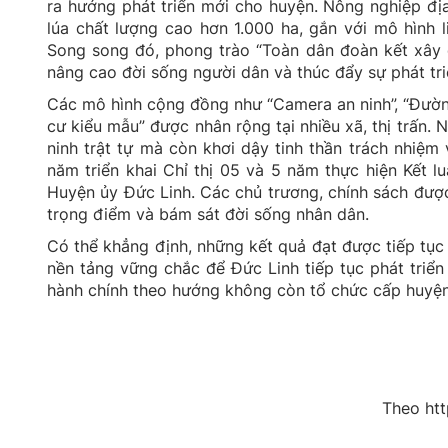
ra hướng phát triển mới cho huyện. Nông nghiệp 
lúa chất lượng cao hơn 1.000 ha, gắn với mô hình l
Song song đó, phong trào “Toàn dân đoàn kết xây d
nâng cao đời sống người dân và thúc đẩy sự phát tr
Các mô hình cộng đồng như “Camera an ninh”, “Đườn
cư kiểu mẫu” được nhân rộng tại nhiều xã, thị trấn.
ninh trật tự mà còn khơi dậy tinh thần trách nhiệm
năm triển khai Chỉ thị 05 và 5 năm thực hiện Kết l
Huyện ủy Đức Linh. Các chủ trương, chính sách được
trọng điểm và bám sát đời sống nhân dân.
Có thể khẳng định, những kết quả đạt được tiếp tục
nền tảng vững chắc để Đức Linh tiếp tục phát triển
hành chính theo hướng không còn tổ chức cấp huyện,
Theo htt