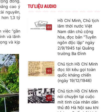
 cộng đồng.
TƯ LIỆU AUDIO
 nâng cao ý
tài nguyên,
 hơn 1,3 tỷ
Hồ Chí Minh, Chủ tịch
lâm thời nước Việt
m việc “gần
Nam dân chủ cộng
inh và lãnh
hòa, đọc bản “Tuyên
vọng và kịp
ngôn độc lập” ngày
2/9/1945 tại Quảng
trường Ba Đình
Chủ tịch Hồ Chí Minh
đọc lời kêu gọi toàn
quốc kháng chiến
(ngày 19/12/1946)
Chủ tịch Hồ Chí Minh
nói chuyện tại cuộc
mít tinh của nhân dân
thủ đô Hà Nội sau khi