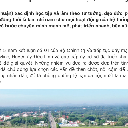
Thuận) xác định học tập và làm theo tư tưởng, đạo đức, 
đồng thời là kim chỉ nam cho mọi hoạt động của hệ thống
 có bước chuyển mình mạnh mẽ, phát triển nhanh, bền vữ
à 5 năm Kết luận số 01 của Bộ Chính trị về tiếp tục đẩy m
inh, Huyện ủy Đức Linh và các cấp ủy cơ sở đã triển kha
 để giải quyết. Những nhiệm vụ đưa ra được dựa trên tìn
n đã chủ động lựa chọn các vấn đề then chốt, nổi cộm để ư
ong nhân dân, đó là phòng chống tệ nạn xã hội, nhất là ma
n.