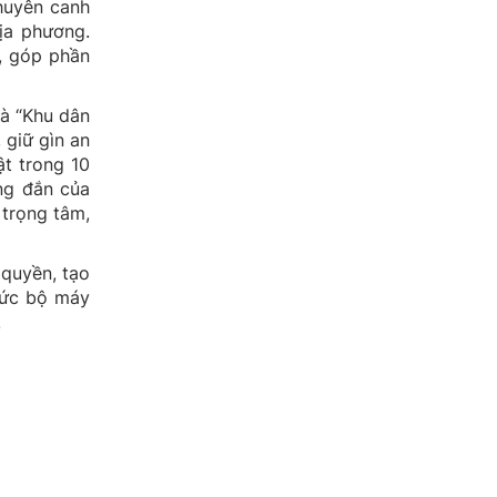
huyên canh
địa phương.
, góp phần
và “Khu dân
 giữ gìn an
ật trong 10
úng đắn của
 trọng tâm,
 quyền, tạo
chức bộ máy
.