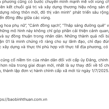
địa phương cũng có bước chuyển mình mạnh mẽ với vùng c
iên kết chuỗi giá trị và xây dựng thương hiệu nông sản 
ựng nông thôn mới, đô thị văn minh” phát triển sâu rộng
iển đồng đều giữa các vùng.
g hoa phụ nữ”, “Cánh đồng sạch”, “Thắp sáng đường quê” 
 Những mô hình này không chỉ góp phần cải thiện cảnh quan,
 và sự đồng thuận trong nhân dân. Những thành quả nổi b
uận 01 là minh chứng rõ ràng cho sự lãnh đạo, chỉ đạo đ
 xây dựng và thực thi phù hợp với thực tế địa phương, có
 củng cố niềm tin của nhân dân đối với cấp ủy Đảng, chính
 hơn nữa trong giai đoạn mới, nhất là sự thay đổi về tổ 
 thành lập đơn vị hành chính cấp xã mới từ ngày 1/7/2025
ps://baobinhthuan.com.vn