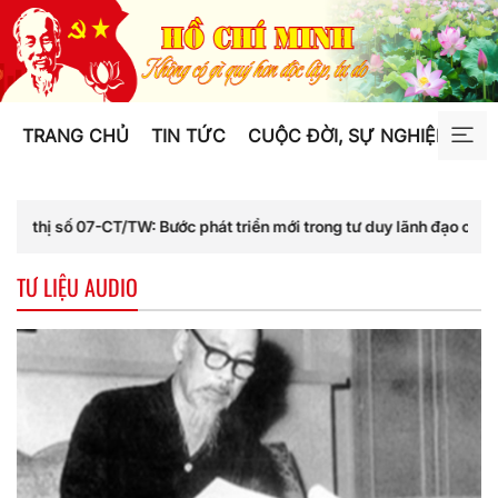
TRANG CHỦ
TIN TỨC
CUỘC ĐỜI, SỰ NGHIỆP
TƯ
T/TW: Bước phát triển mới trong tư duy lãnh đạo của Đảng
TƯ LIỆU AUDIO